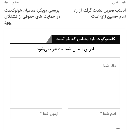
قبلی
بعدی
انگلیس به مبارزه با آن بپردازند.
انقلاب بحرین نشات گرفته از راه
بررسی رویکرد مدعیان هولوکاست
امام حسین (ع) است
در حمایت های حقوقی از کشتگان
در این میان ذکر چند نکته خالی از لطف نیست.
یهود
1- عکس انتخاب شده عکس آقای محمود کریمی در بیت
گفت‌وگو درباره مطلبی که خواندید
رهبری است، یعنی همان
آدرس ایمیل شما منتشر نمی‌شود.
مداحی که این سایت مدت ها با آن سرخوش بود و هر چه
توانست به جامعه مداحی و
فرهنگ عاشورا توهین کرد، آن هم فقط به دلیل یک حادثه
ای که به تحلیل بی
اساس بی بی سی، یک دوئل خیابانی بود و نتیجه ای که از
آن گرفت، اینکه
مداحان ایران، و بلکه تمامی متدینین انقلابی، از سمت
حاکمیت تأمین میشوند
که در خیابان هفت تیر کشی کنند. دلیل آن هم این بود
که اتفاقا آقای محمود