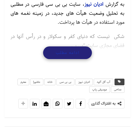
به گزارش
ادیان نیوز
، سایت بی بی سی فارسی در مطلبی
به تحلیل وضعیت هیأت های جدید، در زمینه نغمه های
مورد استفاده در هیأت ها پرداخت.
شکی نیست که دنیای کفر و سکولار و در رأس آنها در
فضای مجازی سایت “بی بی
ادامه مطلب
سی/BBCPersian” در راستای به یغما بردن فرهنگ و
تحریف ادیان و مذاهب
مختلف دنیا، بسیار تلاش کرده اند و در این مسیر، عاشورا
یکی از محکم ترین
آب گل آلود
ادیان نیوز
بی بی سی
خانه
عاشورا
محرم
سد هایی بوده است که با آن مواجه شده است.
مداحی
موسیقی پاپ
به اشتراک گذاری
جریان عاشورا شبیه به تزول آیه توبه بود که کمر شیطان را
شکست و بخش اعظمی
از زحمات او را به باد داد. پس بیجا نیست اگر جنود انسی
شیطان از جمله