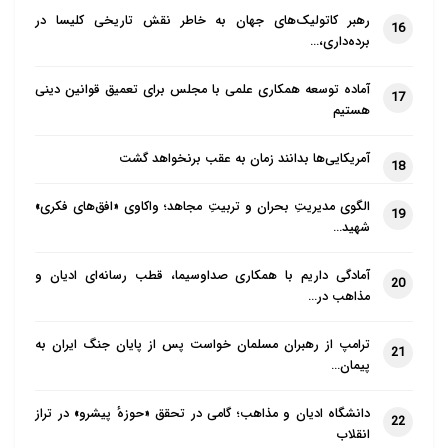
علما، یک سویه نیست.
رهبر کاتولیک‌های جهان به خاطر نقش تاریخی کلیسا در
16
برده‌داری،…
لازم به ذکر است، نفوذ جریان مدرنیته و مبانی غربی در
آماده توسعه همکاری علمی با مجلس برای تعمیق قوانین دینی
گوشه گوشه ممالک
17
هستیم
اسلامی و حتی همین کشور جریان انکار ناپذیری است و رد
پای این جریان امروزه
آمریکایی‌ها بدانند زمان به عقب برنخواهد گشت
18
در زندگی اکثریت مردم دیده می شود. دایره این تهاجم
الگوی مدیریتِ بحران و تربیتِ مجاهد؛ واکاوی «افق‌های فکری»
امروزه عزاداری ها و
19
شهید…
موسیقی های مورد استفاده مداحان جوان را نیز مقداری
احاطه کرده است.
آمادگی داریم با همکاری صداوسیما، قطب رسانه‌ای ادیان و
20
مذاهب در…
اما نکته ای که بی بی سی و امثال آن به آن توجه ندارند
ترامپ از رهبران مسلمان خواست پس از پایان جنگ ایران به
این است که، علما
21
پیمان…
محافظان و فرماندهان علمی و عقیدتی حفظ جریان عاشورا
هستند، نه مجری اصلی
دانشگاه ادیان و مذاهب؛ گامی در تحقق «حوزهٔ پیشرو» در تراز
22
انقلاب
آن. درست است که زندگی و مشی علما از زمان اهل بیت