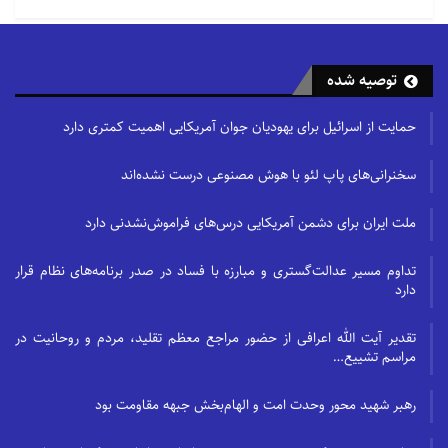
(علیهم السلام) تا به
امروز در اجرای عزاداری و نوحه خوانی و سلوک عاشورایی و
توصیه شده
اشک و توسل سرامد
ترین نوع سلوک بوده است، اما نقش مردم در پیشبرد
حمایت از اسرائیل برای یهودیان جوان آمریکایی اهمیت کمتری دارد
جریان عاشورا نقش سرباز
میدان جنگ است. به هر حال این سرباز ها هستند که
سخنرانی‌های پاپ لئو با هوش مصنوعی درست نشده‌اند
پیکره اصلی جنگ را به پیش
ملت ایران برای دشمن آمریکایی درس‌های فراموش‌نشدنی دارد
می برند. حرارت را هم در عزاداری همین مردم با همان
رسومات خودشان هستند که
تداوم مسیر عدالت‌گستری و مبارزه با فساد در صدر برنامه‌های نظام قرار
دارد
تولید می کنند. اینکه علما با بسیاری از دخالت ها در زمینه
عاشورا و
تقدیر آیت الله اعرافی از حضور مراجع معظم تقلید، مردم و روحانیت در
عزاداری مخالفت می کردند به همین دلیل بود و مفاد آن
مراسم تشییع…
این مفهوم کلی بود که
رهبر شهید محور وحدت امت و الهام‌بخش جبهه مقاومت بود
به حرارت مردم دست نزنید.