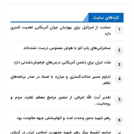
مثنوی یا حافظ شیرازی
صحبت به میان بیاید، انگ جنبه های دنیایی مثل شراب
تازه‌‌های سایت
سرخ شیراز و عیش و عشرت
حمایت از اسرائیل برای یهودیان جوان آمریکایی اهمیت کمتری
دنیایی به این افراد زده شده و بی دینی و عیاش بودن آن
1
دارد
ها پر رنگ جلوه
داده می شود.
سخنرانی‌های پاپ لئو با هوش مصنوعی درست نشده‌اند
2
از همین جهت اگر هم در هیأت های مذهبی، خصوصا از
ملت ایران برای دشمن آمریکایی درس‌های فراموش‌نشدنی دارد
3
20 سال قبل تا به 100 سال
تداوم مسیر عدالت‌گستری و مبارزه با فساد در صدر برنامه‌های
پیش و ماقبل آن، نغمه ها، نوحه های اصیل دیده شود،
4
نظام…
باعث و بانی این موارد
افرادی مثل پدر”شجریان” و پدر “گلپایگانی” معرفی می
تقدیر آیت الله اعرافی از حضور مراجع معظم تقلید، مردم و
5
روحانیت…
شوند.
رهبر شهید محور وحدت امت و الهام‌بخش جبهه مقاومت بود
البته نقش این افراد را نمی توان در احیا و حفظ موسیقی
6
سنتی نادیده گرفت،
مراسم تشییع پیکر رهبر شهید جمهوری اسلامی ایران در کربلای