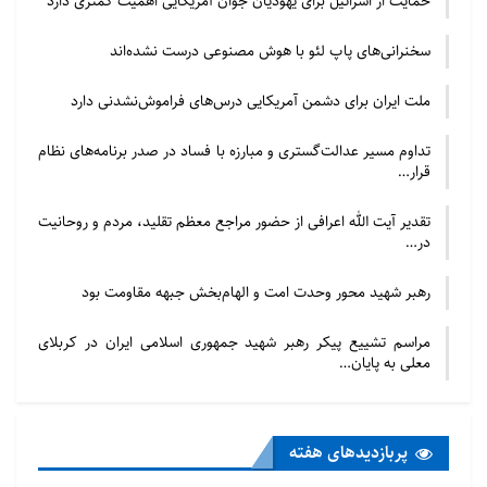
حمایت از اسرائیل برای یهودیان جوان آمریکایی اهمیت کمتری دارد
مشابه نظیر “من وتو” در برنامه “تونل زمان” تمام مصادیق
سخنرانی‌های پاپ لئو با هوش مصنوعی درست نشده‌اند
ایرانیت، از جمله
موسیقی آن مصادره به مطلوب می شود. یعنی اینکه
ملت ایران برای دشمن آمریکایی درس‌های فراموش‌نشدنی دارد
دینمداران و در اینجا،
مداحان قوه تولید در این عرصه را ندارند و هر چه هست
تداوم مسیر عدالت‌گستری و مبارزه با فساد در صدر برنامه‌های نظام
قرار…
اختراع همان موزیسین
هاست.
تقدیر آیت الله اعرافی از حضور مراجع معظم تقلید، مردم و روحانیت
در…
این جریان در راستای همان حرکت جدایی مابین ایرانیت و
رهبر شهید محور وحدت امت و الهام‌بخش جبهه مقاومت بود
اسلامیت است و مفاد
آن این است که، هر موردی از ایرانیت که دارای اصالت
مراسم تشییع پیکر رهبر شهید جمهوری اسلامی ایران در کربلای
معلی به پایان…
تاریخی، پیشرفت های
علمی و قیمت بالایی از نظر هنری می باشد به هیچ عنوان
نباید در دایره دین
پربازدید‌های هفته
ریشه یابی شود. حتی اگر از شخصی مثل “مولانا” و کتاب