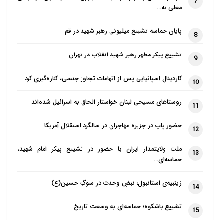
7
اما موسیقی سنتی، منحصر به این افراد نمی شود. مخترع
معلی به…
بسیاری از گوشه ها در
پایان حماسه تشییع میلیونی رهبر شهید در قم
دستگاه های موسیقی و حتی بعضی از دستگاه های
8
موسیقی، تعزیه خوان ها و
تشییع پیکر مطهر رهبر شهید انقلاب در تهران
9
منتصبین به دستگاه امام حسین (علیه السلام) بوده اند. در
کاردینال اسپانیایی پس از اتهامات تجاوز جنسی، کناره‌گیری کرد
حال حاضر هم اکثر
10
پیرغلامان و مداحان سن بالای دستگاه سید الشهدا (علیه
روستاهای مسیحی لبنان خواستار الحاق به اسرائیل شده‌اند
11
السلام) در ردیف و
دستگاه های موسیقی سنتی به مداحی می پردازند.
حضور پاپ در جزیره مهاجران در سالگرد استقلال آمریکا
12
ملت ولایتمدار ایران با حضور در تشییع پیکر امام شهید،
13
حماسه‌ای…
3- موضوع بعدی شکاف میان مداحان و رهبری است. بنا
زینبیه‌ی استانبول؛ نبضِ وحدت در سوگِ حسین(ع)
به بیان بی بی سی، سلیقه
14
جوانان و عوام مردم ایران با بیانات و رهنمودهای بزرگان و
تشییع باشکوه؛ حماسه‌ای به وسعت تاریخ
15
سیاست مداران و