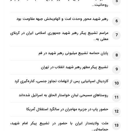
5
آن درک کرده ای، مد نظرش نبوده؛ بلکه مطلب دیگری
روحانیت…
قصد کرده باشد و تو برداشت اشتباهی نسبت به آن داشته
رهبر شهید محور وحدت امت و الهام‌بخش جبهه مقاومت بود
6
ای، چه جوابی خواهی داشت؟
مراسم تشییع پیکر رهبر شهید جمهوری اسلامی ایران در کربلای
7
وقتی او به اسحاق کندی همین کلمات را گفت، اسحاق با
معلی به…
تعجب به او گفت: دوباره تکرار کن! و بعد از تکرار
پایان حماسه تشییع میلیونی رهبر شهید در قم
شاگردش، به فکر فرو رفت و به او گفت: این سخنان را از
8
کجا آورده ای؟ گفت: به ذهن خودم رسیده است. اسحاق
تشییع پیکر مطهر رهبر شهید انقلاب در تهران
9
گفت: اینها سخنان تو نیست. شاگرد گفت: سخنان ابا
محمد (امام حسن عسکری(ع)) است. اسحاق گفت: به
کاردینال اسپانیایی پس از اتهامات تجاوز جنسی، کناره‌گیری کرد
10
ایشان بگو: هرچه نوشته ام، آتش می زنم.
روستاهای مسیحی لبنان خواستار الحاق به اسرائیل شده‌اند
11
۳. یگانگی خدای متعال
حضور پاپ در جزیره مهاجران در سالگرد استقلال آمریکا
12
«محمد بن ربیع شیبانی» می گوید: در اهواز با شخص بت
پرستی مناظره کردم. برخی از سخنان او در من تأثیر
ملت ولایتمدار ایران با حضور در تشییع پیکر امام شهید،
13
حماسه‌ای…
گذاشت. هنگامی که به سامراء رسیدم، با امام عسکری(ع)