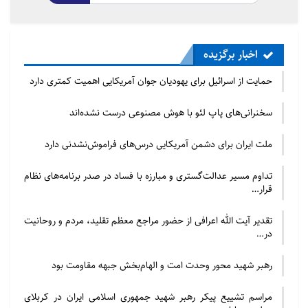
سخن من برای آن نیست که به تو کمک نکنم.» سپس به
غلام خود فرمودند: «أَعْطِهِ یا غُلَامُ مَا مَعَک؛ ای غلام! آنچه
اخبار برگزیده
همراه داری، به این مرد بده!» غلام، صد دینار طلا به من
داد. سپس امام به من فرمودند: از آن دینارها که پنهان
حمایت از اسرائیل برای یهودیان جوان آمریکایی اهمیت کمتری دارد
کرده ای، محروم خواهی شد، در حالی که به شدت به آنها
سخنرانی‌های پاپ لئو با هوش مصنوعی درست نشده‌اند
نیاز خواهی داشت.
ملت ایران برای دشمن آمریکایی درس‌های فراموش‌نشدنی دارد
اسماعیل می گوید: این سخن امام درست بود؛ زیرا من
دویست دینار پنهان کرده بودم. سرانجام هرچه داشتم،
تداوم مسیر عدالت‌گستری و مبارزه با فساد در صدر برنامه‌های نظام
قرار…
خرج کردم و به مشکل بسیار بزرگی گرفتار شدم و درهای
روزی به رویم بسته شد و به سراغ دینارهای پنهان کرده
تقدیر آیت الله اعرافی از حضور مراجع معظم تقلید، مردم و روحانیت
رفتم؛ اما آنها را نیافتم. پس از جستجو دریافتم که پسرم
در…
جای دینارها را فهمیده، آنها را برداشته و فرار کرده است و
رهبر شهید محور وحدت امت و الهام‌بخش جبهه مقاومت بود
به دیناری از آنها دست پیدا نکردم.
مراسم تشییع پیکر رهبر شهید جمهوری اسلامی ایران در کربلای
در این قضیه، حضرت با اینکه می دانستند او دروغ می