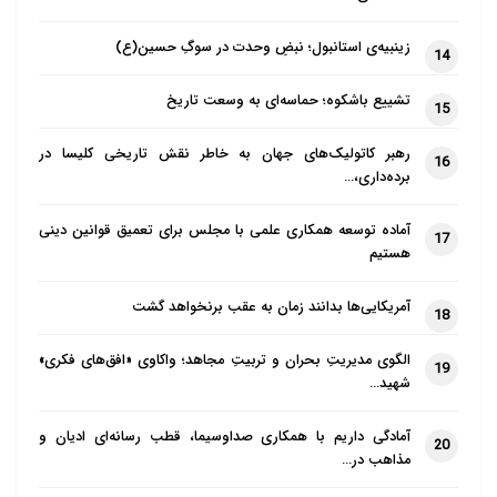
مواجه شدم، حضرت به من فرمودند: «أَحَدٌ أَحَدٌ فَوَحِّدْهُ؛
زینبیه‌ی استانبول؛ نبضِ وحدت در سوگِ حسین(ع)
14
خدا یکی است، پس او را یگانه بدان!» من مدهوشانه
افتادم؛ (آن حضرت چنان درس توحید به من داد که من
تشییع باشکوه؛ حماسه‌ای به وسعت تاریخ
15
مدهوش شدم).
رهبر کاتولیک‌های جهان به خاطر نقش تاریخی کلیسا در
16
۴. بی احترامی به سادات
برده‌داری،…
علامه مجلسی(ره) می گوید: روزی حسین بن حسن از
آماده توسعه همکاری علمی با مجلس برای تعمیق قوانین دینی
17
نوادگان امام صادق(ع). بود که به صورت آشکار شراب می
هستیم
خورد، برای درخواست و نیازی که داشت، به در خانۀ احمد
آمریکایی‌ها بدانند زمان به عقب برنخواهد گشت
18
بن اسحاق اشعری[۳] می رود؛ ولی احمد او را رد می کند.
حسین با ناراحتی به خانه برگشت. احمد بن اسحاق برای
الگوی مدیریتِ بحران و تربیتِ مجاهد؛ واکاوی «افق‌های فکری»
19
حج ابتدا به سامراء رفت و به محضر امام عسکری(ع)
شهید…
شرفیاب شد؛ ولی حضرت او را نپذیرفتند.
آمادگی داریم با همکاری صداوسیما، قطب رسانه‌ای ادیان و
20
مذاهب در…
احمد به شدت گریست. وقتی حضرت او را پذیرفت، عرض