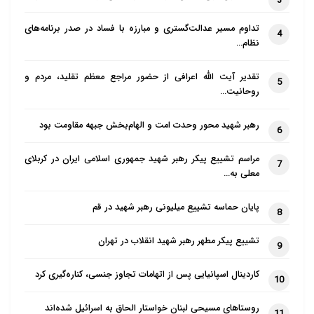
3
قرار دهد، اگر آمریکایی‌ها می‌توانستند این کار را بکنند،
تداوم مسیر عدالت‌گستری و مبارزه با فساد در صدر برنامه‌های
شاید می‌شد تصور کرد که بتوانند ریشۀ بیداری اسلامی را
4
نظام…
بسوزانند یا بیداری اسلامی را به تأخیر بیندازند، شاید
می‌توانستند جنگ نرم خودشان را در رسوخ به اندیشه‌ها و
تقدیر آیت الله اعرافی از حضور مراجع معظم تقلید، مردم و
5
روحانیت…
احساسات مردم به پیروزی برسانند. اما می‌بینید که آن‌قدر
دچار بلاهت هستند که حتی به عنوان یک تاکتیک برای
رهبر شهید محور وحدت امت و الهام‌بخش جبهه مقاومت بود
6
فریب دادن ملت‌ها هم نتوانستند این کار را انجام دهند.
آنها نمی‌توانند این مسیر را به‌گونه‌ای طراحی کنند که از
مراسم تشییع پیکر رهبر شهید جمهوری اسلامی ایران در کربلای
7
معلی به…
بیداری و اتحاد مردم منطقه جلوگیری کنند؛ همان مردمی
که خیلی برای تفرقه‌ و اختلاف‌افکنی بین آنها تلاش کردند.
پایان حماسه تشییع میلیونی رهبر شهید در قم
8
بنده وقتی به یاد سال‌های دفاع مقدس می‌افتم، به خاطر
می‌آورم که در آن فضا وقتی به اوضاع منطقه نگاه
تشییع پیکر مطهر رهبر شهید انقلاب در تهران
9
می‌کردیم، اگر پیروزی در جنگ را می‌توانستیم حدس بزنیم
کاردینال اسپانیایی پس از اتهامات تجاوز جنسی، کناره‌گیری کرد
10
و به عنایت پروردگار، امید به پیروزی در دفاع مقدس داشته
باشیم، به هیچ وجه این اتحادی که امروز بین مردم منطقه
روستاهای مسیحی لبنان خواستار الحاق به اسرائیل شده‌اند
11