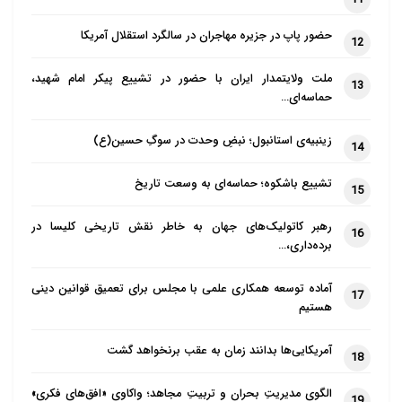
ایجاد شده است را نمی‌توانستیم حدس بزنیم و تقریباً آن را
حضور پاپ در جزیره مهاجران در سالگرد استقلال آمریکا
یک آرزوی محقق‌نشدنی تلقی می‌کردیم.
12
در طول تاریخ اسلام، هیچ‌وقت مؤمنین این‌قدر متحد و
ملت ولایتمدار ایران با حضور در تشییع پیکر امام شهید،
13
قدرتمند دور هم جمع نشده بودند/ با دوران بعثتِ امت
حماسه‌ای…
اسلامی مواجه هستیم
زینبیه‌ی استانبول؛ نبضِ وحدت در سوگِ حسین(ع)
14
در طول تاریخ 1400 سالۀ اسلام، هیچ‌وقت مؤمنین این‌قدر
با بصیرت و معرفت و این‌قدر با اتحاد و با قدرت و نیروی
تشییع باشکوه؛ حماسه‌ای به وسعت تاریخ
15
مقاومت دور هم جمع نشده بودند. شما در طول تاریخ
رهبر کاتولیک‌های جهان به خاطر نقش تاریخی کلیسا در
1400 ساله، مقاومتی بی‌نظیر، گسترده و متحد‌الشکل با
16
برده‌داری،…
نوعی اتحاد قلبی، اصلاً نمی‌توانید پیدا کنید.
بعد از بعثت نبوی تا این زمان، بعثتِ مردم به این فراگیری
آماده توسعه همکاری علمی با مجلس برای تعمیق قوانین دینی
17
هستیم
در لبیک به دعوت رسول خدا(ص) تحقق نیافته بود و الان
ما با دوران بعثتِ امت اسلامی مواجه هستیم.
آمریکایی‌ها بدانند زمان به عقب برنخواهد گشت
18
وقتی تاریخ اسلام را مطالعه می‌کنید، با همۀ پیروزی‌هایی
که در تاریخ اسلام پدید آمده بود، با همۀ نفوذ و گسترش
الگوی مدیریتِ بحران و تربیتِ مجاهد؛ واکاوی «افق‌های فکری»
19