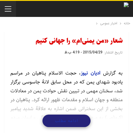
خانه
اخبار عمومی
شعار «من یمنی‌ام» را جهانی کنیم
تاریخ انتشار:
2015/04/29 - 4:19 ب.ظ
به گزارش
ادیان نیوز
، حجت الاسلام پناهیان در مراسم
یادبود شهدای یمن که در محل سابق لانۀ جاسوسی برگزار
شد، سخنان مهمی در تبیین نقش حوادث یمن در معادلات
منطقه و جهان اسلام و مقدمات ظهور ارائه کرد. پناهیان در
بخشی از این سخنرانی ضمن اشاره به علاقۀ شدید پیامبر
اکرم(ص) به مردم یمن و ویژگی‌های فرهنگی و ایمان مردم
ادامه مطلب
یمن، گفت: “یکی از شعارهای خوبی که امروز در همۀ