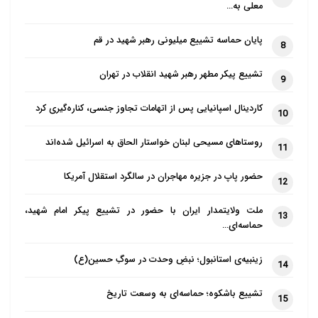
معلی به…
پایان حماسه تشییع میلیونی رهبر شهید در قم
8
تشییع پیکر مطهر رهبر شهید انقلاب در تهران
9
کاردینال اسپانیایی پس از اتهامات تجاوز جنسی، کناره‌گیری کرد
10
روستاهای مسیحی لبنان خواستار الحاق به اسرائیل شده‌اند
11
حضور پاپ در جزیره مهاجران در سالگرد استقلال آمریکا
12
ملت ولایتمدار ایران با حضور در تشییع پیکر امام شهید،
13
حماسه‌ای…
زینبیه‌ی استانبول؛ نبضِ وحدت در سوگِ حسین(ع)
14
تشییع باشکوه؛ حماسه‌ای به وسعت تاریخ
15