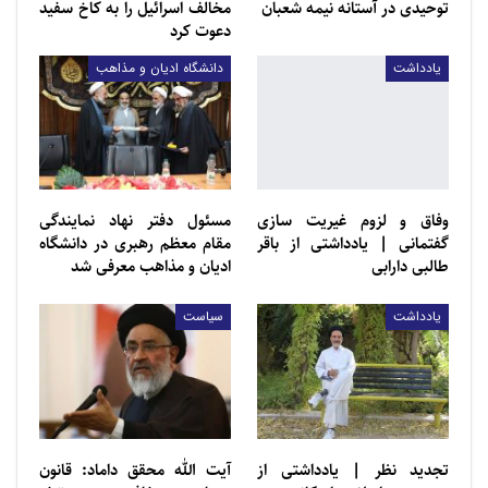
توحیدی در آستانه نیمه شعبان
مخالف اسرائیل را به کاخ سفید
اسرائیل، از آغاز حملات نظامی زمینی ارتش این کشور به
دعوت کرد
غزه در آینده‌ای نزدیک خبر داده است.
یادداشت
دانشگاه ادیان و مذاهب
سازمان ملل و برخی کشورهای اروپایی ازجمله انگلستان که
از حامیان اسرائیل به شمار می‌رود هم از سویی خواستار
توقف جنگ برای ارسال کمک‌های انسانی به غزه شده‌اند.
منبع:
سرویس انگلیسی ردنا
وفاق و لزوم غیریت سازی
مسئول دفتر نهاد نمایندگی
گفتمانی | یادداشتی از باقر
مقام معظم رهبری در دانشگاه
طالبی دارابی
ادیان و مذاهب معرفی شد
یادداشت
سیاست
تجديد ‌‌نظر | یادداشتی از
آیت الله محقق داماد: قانون