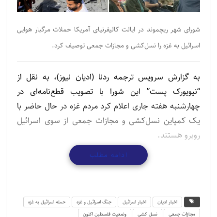
شورای شهر ریچموند در ایالت کالیفرنیای آمریکا حملات مرگبار هوایی
اسرائیل به غزه را نسل‌کشی و مجازات جمعی توصیف کرد.
به گزارش سرویس ترجمه ردنا (ادیان نیوز)، به نقل از
“نیویورک پست” این شورا با تصویب قطع‌نامه‌ای در
چهارشنبه هفته جاری اعلام کرد مردم غزه در حال حاضر با
یک کمپاین نسل‌کشی و مجازات جمعی از سوی اسرائیل
روبرو هستند.
ادامه مطلب
در بخشی از قطع‌نامه این شورا آمده است حملات هوایی
مرگبار اسرائیل در غزه بر اساس قوانین بین‌المللی جنایت
جنگی به شمار می‌رود.
اخبار ادیان
اخبار اسرائیل
جنگ اسرائیل و غزه
حمله اسرائیل به غزه
شورای شهر ریموند در ایالت کالیفرنیای آمریکا در قطع‌نامه
مجازات جمعی
نسل کشی
وضعیت فلسطین اکنون