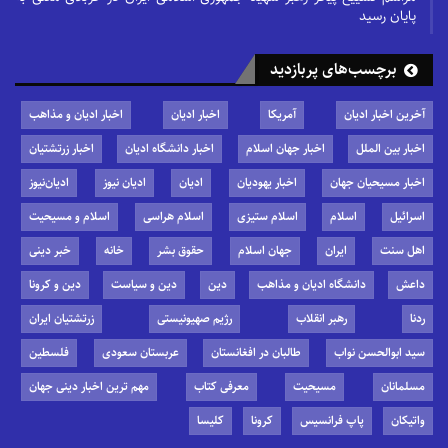
پایان رسید
برچسب‌های پربازدید
آخرین اخبار ادیان
آمریکا
اخبار ادیان
اخبار ادیان و مذاهب
اخبار بین الملل
اخبار جهان اسلام
اخبار دانشگاه ادیان
اخبار زرتشتیان
اخبار مسیحیان جهان
اخبار یهودیان
ادیان
ادیان نیوز
ادیان‌نیوز
اسرائیل
اسلام
اسلام ستیزی
اسلام هراسی
اسلام و مسیحیت
اهل سنت
ایران
جهان اسلام
حقوق بشر
خانه
خبر دینی
داعش
دانشگاه ادیان و مذاهب
دین
دین و سیاست
دین و کرونا
ردنا
رهبر انقلاب
رژیم صهیونیستی
زرتشتیان ایران
سید ابوالحسن نواب
طالبان در افغانستان
عربستان سعودی
فلسطین
مسلمانان
مسیحیت
معرفی کتاب
مهم ترین اخبار دینی جهان
واتیکان
پاپ فرانسیس
کرونا
کلیسا