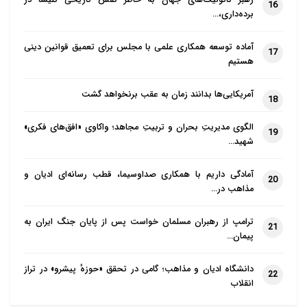
16
برده‌داری،…
آماده توسعه همکاری علمی با مجلس برای تعمیق قوانین دینی
17
هستیم
آمریکایی‌ها بدانند زمان به عقب برنخواهد گشت
18
الگوی مدیریتِ بحران و تربیتِ مجاهد؛ واکاوی «افق‌های فکری»
19
شهید…
آمادگی داریم با همکاری صداوسیما، قطب رسانه‌ای ادیان و
20
مذاهب در…
ترامپ از رهبران مسلمان خواست پس از پایان جنگ ایران به
21
پیمان…
دانشگاه ادیان و مذاهب؛ گامی در تحقق «حوزهٔ پیشرو» در تراز
22
انقلاب