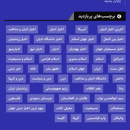
پایان رسید
برچسب‌های پربازدید
آخرین اخبار ادیان
آمریکا
اخبار ادیان
اخبار ادیان و مذاهب
اخبار بین الملل
اخبار جهان اسلام
اخبار دانشگاه ادیان
اخبار زرتشتیان
اخبار مسیحیان جهان
اخبار یهودیان
ادیان
ادیان نیوز
ادیان‌نیوز
اسرائیل
اسلام
اسلام ستیزی
اسلام هراسی
اسلام و مسیحیت
اهل سنت
ایران
جهان اسلام
حقوق بشر
خانه
خبر دینی
داعش
دانشگاه ادیان و مذاهب
دین
دین و سیاست
دین و کرونا
ردنا
رهبر انقلاب
رژیم صهیونیستی
زرتشتیان ایران
سید ابوالحسن نواب
طالبان در افغانستان
عربستان سعودی
فلسطین
مسلمانان
مسیحیت
معرفی کتاب
مهم ترین اخبار دینی جهان
واتیکان
پاپ فرانسیس
کرونا
کلیسا