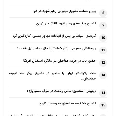
پایان حماسه تشییع میلیونی رهبر شهید در قم
8
تشییع پیکر مطهر رهبر شهید انقلاب در تهران
9
کاردینال اسپانیایی پس از اتهامات تجاوز جنسی، کناره‌گیری کرد
10
روستاهای مسیحی لبنان خواستار الحاق به اسرائیل شده‌اند
11
حضور پاپ در جزیره مهاجران در سالگرد استقلال آمریکا
12
ملت ولایتمدار ایران با حضور در تشییع پیکر امام شهید،
13
حماسه‌ای…
زینبیه‌ی استانبول؛ نبضِ وحدت در سوگِ حسین(ع)
14
تشییع باشکوه؛ حماسه‌ای به وسعت تاریخ
15
رهبر کاتولیک‌های جهان به خاطر نقش تاریخی کلیسا در