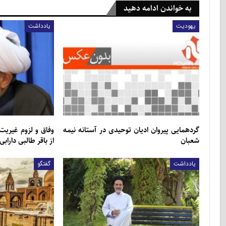
به خواندن ادامه دهید
یهودیت
یادداشت
گردهمایی پیروان ادیان توحیدی در آستانه نیمه
وفاق و لزوم غیریت
شعبان
از باقر طالبی دارابی
یادداشت
گفتگو