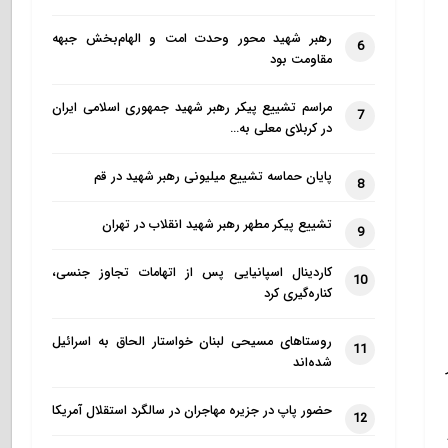
رهبر شهید محور وحدت امت و الهام‌بخش جبهه
6
مقاومت بود
مراسم تشییع پیکر رهبر شهید جمهوری اسلامی ایران
7
در کربلای معلی به…
پایان حماسه تشییع میلیونی رهبر شهید در قم
8
تشییع پیکر مطهر رهبر شهید انقلاب در تهران
9
کاردینال اسپانیایی پس از اتهامات تجاوز جنسی،
10
کناره‌گیری کرد
روستاهای مسیحی لبنان خواستار الحاق به اسرائیل
11
شده‌اند
حضور پاپ در جزیره مهاجران در سالگرد استقلال آمریکا
12