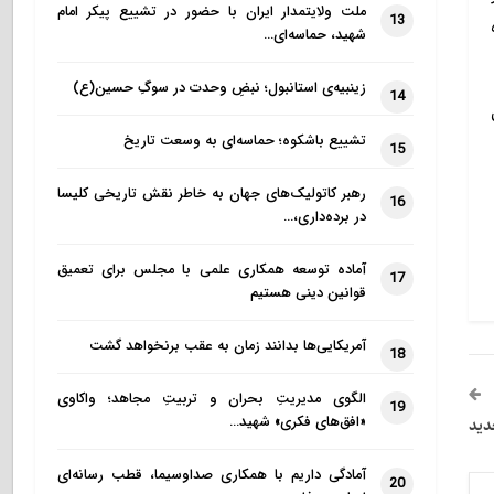
ملت ولایتمدار ایران با حضور در تشییع پیکر امام
13
اه
شهید، حماسه‌ای…
زینبیه‌ی استانبول؛ نبضِ وحدت در سوگِ حسین(ع)
14
ی
تشییع باشکوه؛ حماسه‌ای به وسعت تاریخ
15
رهبر کاتولیک‌های جهان به خاطر نقش تاریخی کلیسا
16
در برده‌داری،…
آماده توسعه همکاری علمی با مجلس برای تعمیق
17
قوانین دینی هستیم
آمریکایی‌ها بدانند زمان به عقب برنخواهد گشت
18
الگوی مدیریتِ بحران و تربیتِ مجاهد؛ واکاوی
19
«افق‌های فکری» شهید…
دید
آمادگی داریم با همکاری صداوسیما، قطب رسانه‌ای
20