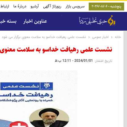
سرویس بازار
رپورتاژ آگهی
آرشیو
دربارۀ ما
ارتباط 
پنج‌شنبه - 2026/08/06
عناوین اخبار
بسته خب
خانه
اخبار عمومی
نشست علمی رهیافت خداسو به سلامت معنوی برگزار می شود
نشست علمی رهیافت خداسو به سلامت معنوی ب
تاریخ انتشار:
2024/01/01 - 12:11 ب.ظ