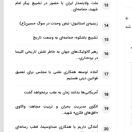
ملت ولایتمدار ایران با حضور در تشییع پیکر امام
13
شهید، حماسه‌ای…
زینبیه‌ی استانبول؛ نبضِ وحدت در سوگِ حسین(ع)
14
 شد
تشییع باشکوه؛ حماسه‌ای به وسعت تاریخ
15
رهبر کاتولیک‌های جهان به خاطر نقش تاریخی کلیسا
16
در برده‌داری،…
آماده توسعه همکاری علمی با مجلس برای تعمیق
17
قوانین دینی هستیم
آمریکایی‌ها بدانند زمان به عقب برنخواهد گشت
18
الگوی مدیریتِ بحران و تربیتِ مجاهد؛ واکاوی
19
«افق‌های فکری» شهید…
آمادگی داریم با همکاری صداوسیما، قطب رسانه‌ای
20