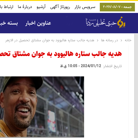
سرویس بازار
رپورتاژ آگهی
آرشیو
دربارۀ ما
ارتباط با
جمعه - 2026/08/07
عناوین اخبار
بسته خب
خانه
در رسانه ها
هدیه جالب ستاره هالیوود به جوان مشتاق تحصیل در الازهر
هدیه جالب ستاره هالیوود به جوان مشتاق تحصی
تاریخ انتشار:
2024/01/12 - 10:05 ق.ظ