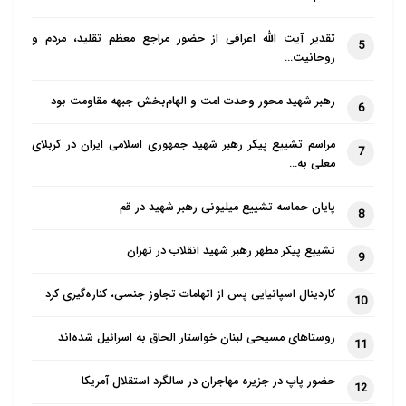
تقدیر آیت الله اعرافی از حضور مراجع معظم تقلید، مردم و
5
روحانیت…
رهبر شهید محور وحدت امت و الهام‌بخش جبهه مقاومت بود
6
مراسم تشییع پیکر رهبر شهید جمهوری اسلامی ایران در کربلای
7
معلی به…
پایان حماسه تشییع میلیونی رهبر شهید در قم
8
تشییع پیکر مطهر رهبر شهید انقلاب در تهران
9
هوش مصنوعی در خدمت اشغالگران
کاردینال اسپانیایی پس از اتهامات تجاوز جنسی، کناره‌گیری کرد
10
جعل و تحریف حقیقت با کمک هوش مصنوعی بخشی از
روستاهای مسیحی لبنان خواستار الحاق به اسرائیل شده‌اند
جنگ اطلاعاتی است که اسرائیل به موازات جنگ ویرانگر و
11
مرگبار علیه غزه از ۷ اکتبر به راه انداخته است.
حضور پاپ در جزیره مهاجران در سالگرد استقلال آمریکا
12