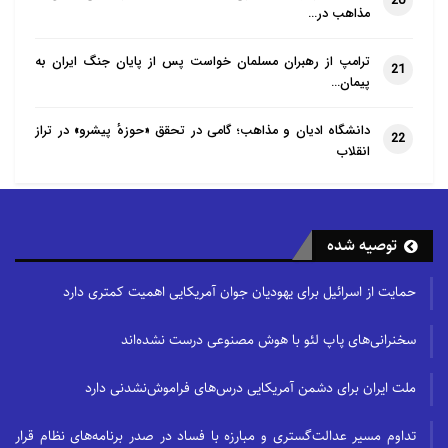
20
مذاهب در…
فلسطینی شهید و بیش از و۷۱,۷۰۰ نفر زخمی شدند که
بیشتر آنها، زنان و کودکان هستند.
ترامپ از رهبران مسلمان خواست پس از پایان جنگ ایران به
21
پیمان…
دانشگاه ادیان و مذاهب؛ گامی در تحقق «حوزهٔ پیشرو» در تراز
22
انقلاب
توصیه شده
حمایت از اسرائیل برای یهودیان جوان آمریکایی اهمیت کمتری دارد
سخنرانی‌های پاپ لئو با هوش مصنوعی درست نشده‌اند
ملت ایران برای دشمن آمریکایی درس‌های فراموش‌نشدنی دارد
تداوم مسیر عدالت‌گستری و مبارزه با فساد در صدر برنامه‌های نظام قرار