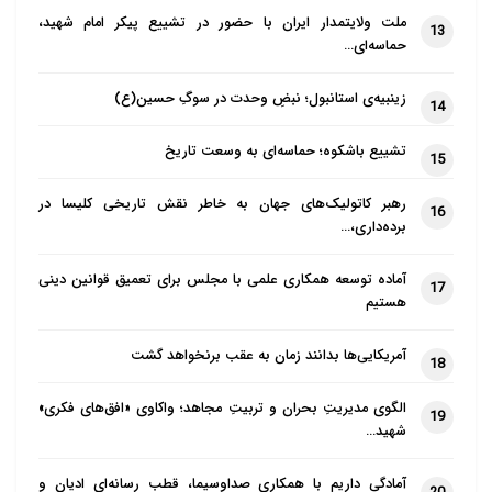
از آن زمان، تصاویر و کلیپ‌های ساخته شده توسط هوش
ملت ولایتمدار ایران با حضور در تشییع پیکر امام شهید،
13
مصنوعی با استفاده از ابزارهای آسان برای تولید مطالبی که
حماسه‌ای…
قبل از بررسی واقعی به نظر می‌رسد، گسترش یافته است.
زینبیه‌ی استانبول؛ نبضِ وحدت در سوگِ حسین(ع)
14
اشغالگران مدعی شدند که نیروهای مقاومت فلسطین «سر
تشییع باشکوه؛ حماسه‌ای به وسعت تاریخ
چهل نوزاد را بریدند» و تصویر یک کودک سوخته را به
15
عنوان یکی از «قربانیان» به نمایش گذاشتند، اما این
رهبر کاتولیک‌های جهان به خاطر نقش تاریخی کلیسا در
16
تصویر چیزی جز یک تصویر ساختگی با استفاده از هوش
برده‌داری،…
مصنوعی نبود.
آماده توسعه همکاری علمی با مجلس برای تعمیق قوانین دینی
17
هستیم
پیش از این، پروپاگاندای اسرائیل تصویری را منتشر کرد که
نشان می‌دهد سربازی دو نوزاد را در دست دارد که از دست
آمریکایی‌ها بدانند زمان به عقب برنخواهد گشت
18
حماس آزاد کرده است اما بعدا مشخص شد این تصویر
توسط هوش مصنوعی ساخته شده است.
الگوی مدیریتِ بحران و تربیتِ مجاهد؛ واکاوی «افق‌های فکری»
19
شهید…
در نتیجه حملات مرگبار و ویرانگر ارتش رژیم صهیونیستی
آمادگی داریم با همکاری صداوسیما، قطب رسانه‌ای ادیان و
از ۷ اکتبر گذشته به نوار غزه تاکنون بیش از ۳۰,۴۱۰