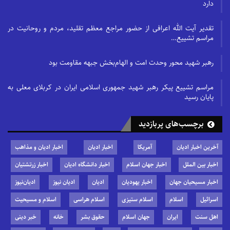
دارد
تقدیر آیت الله اعرافی از حضور مراجع معظم تقلید، مردم و روحانیت در
مراسم تشییع…
رهبر شهید محور وحدت امت و الهام‌بخش جبهه مقاومت بود
مراسم تشییع پیکر رهبر شهید جمهوری اسلامی ایران در کربلای معلی به
پایان رسید
برچسب‌های پربازدید
آخرین اخبار ادیان
آمریکا
اخبار ادیان
اخبار ادیان و مذاهب
اخبار بین الملل
اخبار جهان اسلام
اخبار دانشگاه ادیان
اخبار زرتشتیان
اخبار مسیحیان جهان
اخبار یهودیان
ادیان
ادیان نیوز
ادیان‌نیوز
اسرائیل
اسلام
اسلام ستیزی
اسلام هراسی
اسلام و مسیحیت
اهل سنت
ایران
جهان اسلام
حقوق بشر
خانه
خبر دینی