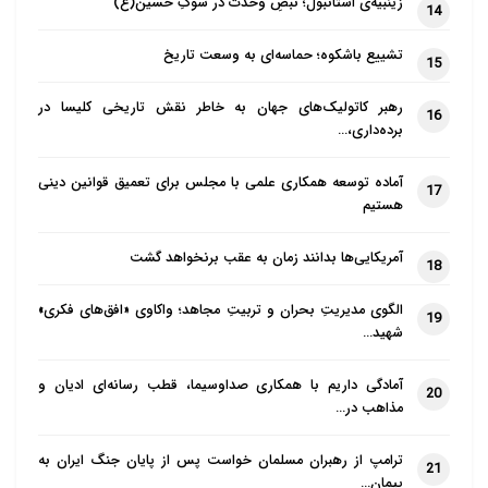
زینبیه‌ی استانبول؛ نبضِ وحدت در سوگِ حسین(ع)
14
تشییع باشکوه؛ حماسه‌ای به وسعت تاریخ
15
رهبر کاتولیک‌های جهان به خاطر نقش تاریخی کلیسا در
16
برده‌داری،…
آماده توسعه همکاری علمی با مجلس برای تعمیق قوانین دینی
17
هستیم
آمریکایی‌ها بدانند زمان به عقب برنخواهد گشت
18
الگوی مدیریتِ بحران و تربیتِ مجاهد؛ واکاوی «افق‌های فکری»
19
شهید…
آمادگی داریم با همکاری صداوسیما، قطب رسانه‌ای ادیان و
20
مذاهب در…
ترامپ از رهبران مسلمان خواست پس از پایان جنگ ایران به
21
پیمان…