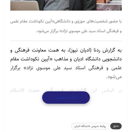
با حضور شخصیت‌های حوزوی و دانشگاهی«آیین نکوداشت مقام علمی
و فرهنگی استاد سید علی موسوی نژاد» برگزار می‌شود.
به گزارش ردنا (ادیان نیوز)، به همت معاونت فرهنگی و
دانشجویی دانشگاه ادیان و مذاهب «آیین نکوداشت مقام
علمی و فرهنگی استاد سید علی موسوی نژاد» برگزار
می‌شود.
بر اساس این گزارش؛در این آیین حجت الاسلام
ادامه مطلب
والمسلمین سید ابوالحسن نواب«موسس و رئیس هیئت
امنای دانشگاه ادیان و مذاهب»،حجت الاسلام والمسلمین
دکتر مصطفی جعفرطیاری«قائم مقام ریاست دانشگاه ادیان
و مذاهب»،حجت الاسلام والمسلمین دکتر حمیدرضا
منبع
روابط عمومی دانشگاه ادیان