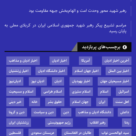
رهبر شهید محور وحدت امت و الهام‌بخش جبهه مقاومت بود
مراسم تشییع پیکر رهبر شهید جمهوری اسلامی ایران در کربلای معلی به
پایان رسید
برچسب‌های پربازدید
آخرین اخبار ادیان
آمریکا
اخبار ادیان
اخبار ادیان و مذاهب
اخبار بین الملل
اخبار جهان اسلام
اخبار دانشگاه ادیان
اخبار زرتشتیان
اخبار مسیحیان جهان
اخبار یهودیان
ادیان
ادیان نیوز
ادیان‌نیوز
اسرائیل
اسلام
اسلام ستیزی
اسلام هراسی
اسلام و مسیحیت
اهل سنت
ایران
جهان اسلام
حقوق بشر
خانه
خبر دینی
داعش
دانشگاه ادیان و مذاهب
دین
دین و سیاست
دین و کرونا
ردنا
رهبر انقلاب
رژیم صهیونیستی
زرتشتیان ایران
سید ابوالحسن نواب
طالبان در افغانستان
عربستان سعودی
فلسطین