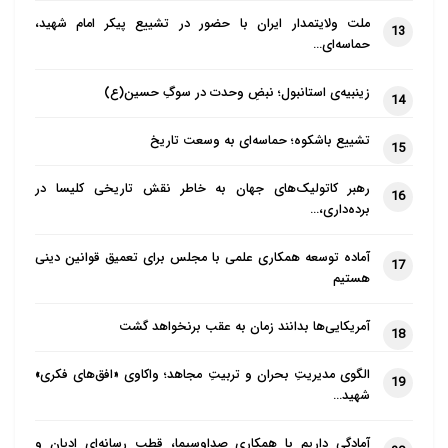
ملت ولایتمدار ایران با حضور در تشییع پیکر امام شهید،
13
حماسه‌ای…
زینبیه‌ی استانبول؛ نبضِ وحدت در سوگِ حسین(ع)
14
تشییع باشکوه؛ حماسه‌ای به وسعت تاریخ
15
رهبر کاتولیک‌های جهان به خاطر نقش تاریخی کلیسا در
16
برده‌داری،…
آماده توسعه همکاری علمی با مجلس برای تعمیق قوانین دینی
17
هستیم
آمریکایی‌ها بدانند زمان به عقب برنخواهد گشت
18
الگوی مدیریتِ بحران و تربیتِ مجاهد؛ واکاوی «افق‌های فکری»
19
شهید…
آمادگی داریم با همکاری صداوسیما، قطب رسانه‌ای ادیان و