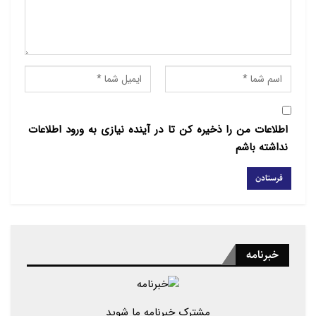
مولانا نوری از رهبران شیعه در ایالت
اوتارپرادش گفت که این دستورالعمل ها
غیرقابل قبول هستند زیرا شیعیان را در
شرایط ضعیفی نشان می دهد.
دبیر کل مجلس علمای هند هم تاکید کرد
اطلاعات من را ذخیره کن تا در آینده نیازی به ورود اطلاعات
که ارتباط با پلیس تنها زمانی امکان پذیر
نداشته باشم
است که این سند از دستور کار خارج شود.
وی افزود: ما از کمیته های محرم خواسته
ایم که جلسات تشکیل شده توسط پلیس و
دولت را تحریم کنند.
خبرنامه
مشترک خبرنامه ما شوید