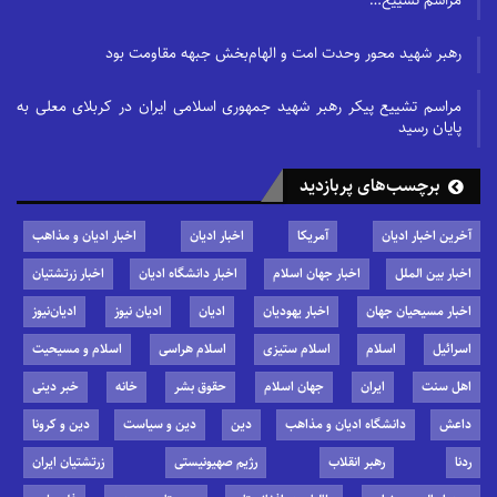
رهبر شهید محور وحدت امت و الهام‌بخش جبهه مقاومت بود
مراسم تشییع پیکر رهبر شهید جمهوری اسلامی ایران در کربلای معلی به
پایان رسید
برچسب‌های پربازدید
آخرین اخبار ادیان
آمریکا
اخبار ادیان
اخبار ادیان و مذاهب
اخبار بین الملل
اخبار جهان اسلام
اخبار دانشگاه ادیان
اخبار زرتشتیان
اخبار مسیحیان جهان
اخبار یهودیان
ادیان
ادیان نیوز
ادیان‌نیوز
اسرائیل
اسلام
اسلام ستیزی
اسلام هراسی
اسلام و مسیحیت
اهل سنت
ایران
جهان اسلام
حقوق بشر
خانه
خبر دینی
داعش
دانشگاه ادیان و مذاهب
دین
دین و سیاست
دین و کرونا
ردنا
رهبر انقلاب
رژیم صهیونیستی
زرتشتیان ایران