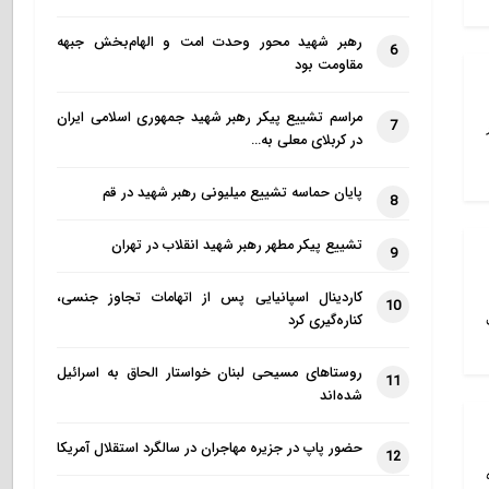
رهبر شهید محور وحدت امت و الهام‌بخش جبهه
6
مقاومت بود
مراسم تشییع پیکر رهبر شهید جمهوری اسلامی ایران
7
در کربلای معلی به…
پایان حماسه تشییع میلیونی رهبر شهید در قم
8
تشییع پیکر مطهر رهبر شهید انقلاب در تهران
9
کاردینال اسپانیایی پس از اتهامات تجاوز جنسی،
10
کناره‌گیری کرد
روستاهای مسیحی لبنان خواستار الحاق به اسرائیل
11
شده‌اند
حضور پاپ در جزیره مهاجران در سالگرد استقلال آمریکا
12