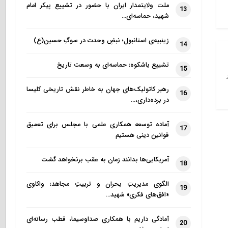
ملت ولایتمدار ایران با حضور در تشییع پیکر امام
13
شهید، حماسه‌ای…
زینبیه‌ی استانبول؛ نبضِ وحدت در سوگِ حسین(ع)
14
تشییع باشکوه؛ حماسه‌ای به وسعت تاریخ
15
رهبر کاتولیک‌های جهان به خاطر نقش تاریخی کلیسا
16
در برده‌داری،…
آماده توسعه همکاری علمی با مجلس برای تعمیق
17
قوانین دینی هستیم
آمریکایی‌ها بدانند زمان به عقب برنخواهد گشت
18
الگوی مدیریتِ بحران و تربیتِ مجاهد؛ واکاوی
19
«افق‌های فکری» شهید…
آمادگی داریم با همکاری صداوسیما، قطب رسانه‌ای
20