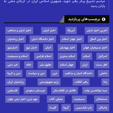
مراسم تشییع پیکر رهبر شهید جمهوری اسلامی ایران در کربلای معلی به
پایان رسید
برچسب‌های پربازدید
آخرین اخبار ادیان
آمریکا
اخبار ادیان
اخبار ادیان و مذاهب
اخبار بین الملل
اخبار جهان اسلام
اخبار دانشگاه ادیان
اخبار زرتشتیان
اخبار مسیحیان جهان
اخبار یهودیان
ادیان
ادیان نیوز
ادیان‌نیوز
اسرائیل
اسلام
اسلام ستیزی
اسلام هراسی
اسلام و مسیحیت
اهل سنت
ایران
جهان اسلام
حقوق بشر
خانه
خبر دینی
داعش
دانشگاه ادیان و مذاهب
دین
دین و سیاست
دین و کرونا
ردنا
رهبر انقلاب
رژیم صهیونیستی
زرتشتیان ایران
سید ابوالحسن نواب
طالبان در افغانستان
عربستان سعودی
فلسطین
مسلمانان
مسیحیت
معرفی کتاب
مهم ترین اخبار دینی جهان
واتیکان
پاپ فرانسیس
کرونا
کلیسا