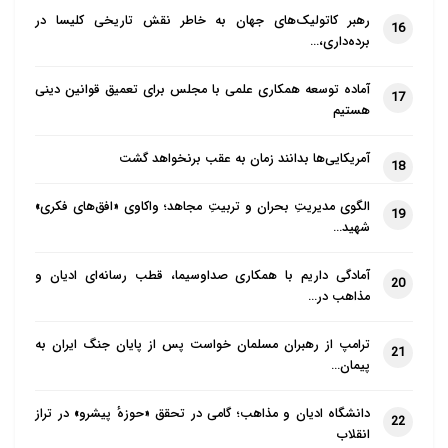
رهبر کاتولیک‌های جهان به خاطر نقش تاریخی کلیسا در
16
برده‌داری،…
آماده توسعه همکاری علمی با مجلس برای تعمیق قوانین دینی
17
هستیم
آمریکایی‌ها بدانند زمان به عقب برنخواهد گشت
18
الگوی مدیریتِ بحران و تربیتِ مجاهد؛ واکاوی «افق‌های فکری»
19
شهید…
آمادگی داریم با همکاری صداوسیما، قطب رسانه‌ای ادیان و
20
مذاهب در…
ترامپ از رهبران مسلمان خواست پس از پایان جنگ ایران به
21
پیمان…
دانشگاه ادیان و مذاهب؛ گامی در تحقق «حوزهٔ پیشرو» در تراز
22
انقلاب