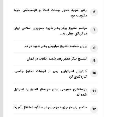
رهبر شهید محور وحدت امت و الهام‌بخش جبهه
6
مقاومت بود
مراسم تشییع پیکر رهبر شهید جمهوری اسلامی ایران
7
در کربلای معلی به…
پایان حماسه تشییع میلیونی رهبر شهید در قم
8
تشییع پیکر مطهر رهبر شهید انقلاب در تهران
9
کاردینال اسپانیایی پس از اتهامات تجاوز جنسی،
10
کناره‌گیری کرد
روستاهای مسیحی لبنان خواستار الحاق به اسرائیل
11
شده‌اند
حضور پاپ در جزیره مهاجران در سالگرد استقلال آمریکا
12