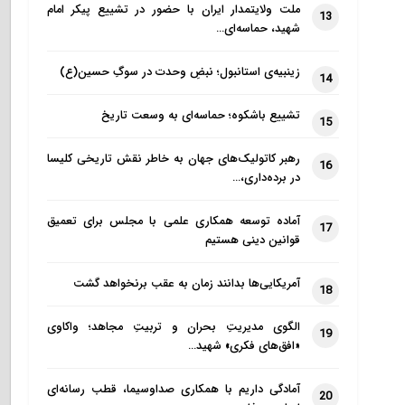
ملت ولایتمدار ایران با حضور در تشییع پیکر امام
13
شهید، حماسه‌ای…
زینبیه‌ی استانبول؛ نبضِ وحدت در سوگِ حسین(ع)
14
تشییع باشکوه؛ حماسه‌ای به وسعت تاریخ
15
رهبر کاتولیک‌های جهان به خاطر نقش تاریخی کلیسا
16
در برده‌داری،…
آماده توسعه همکاری علمی با مجلس برای تعمیق
17
قوانین دینی هستیم
آمریکایی‌ها بدانند زمان به عقب برنخواهد گشت
18
الگوی مدیریتِ بحران و تربیتِ مجاهد؛ واکاوی
19
«افق‌های فکری» شهید…
آمادگی داریم با همکاری صداوسیما، قطب رسانه‌ای
20