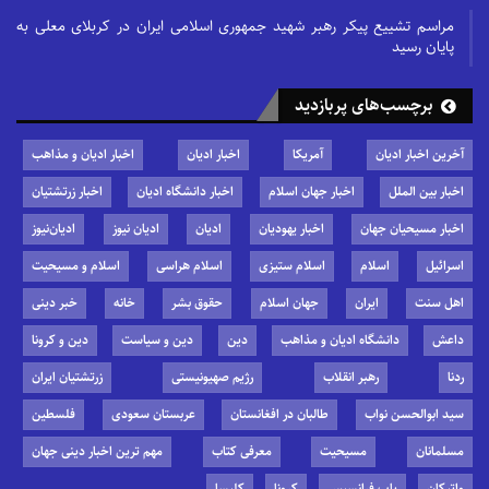
مراسم تشییع پیکر رهبر شهید جمهوری اسلامی ایران در کربلای معلی به
پایان رسید
برچسب‌های پربازدید
آخرین اخبار ادیان
آمریکا
اخبار ادیان
اخبار ادیان و مذاهب
اخبار بین الملل
اخبار جهان اسلام
اخبار دانشگاه ادیان
اخبار زرتشتیان
اخبار مسیحیان جهان
اخبار یهودیان
ادیان
ادیان نیوز
ادیان‌نیوز
اسرائیل
اسلام
اسلام ستیزی
اسلام هراسی
اسلام و مسیحیت
اهل سنت
ایران
جهان اسلام
حقوق بشر
خانه
خبر دینی
داعش
دانشگاه ادیان و مذاهب
دین
دین و سیاست
دین و کرونا
ردنا
رهبر انقلاب
رژیم صهیونیستی
زرتشتیان ایران
سید ابوالحسن نواب
طالبان در افغانستان
عربستان سعودی
فلسطین
مسلمانان
مسیحیت
معرفی کتاب
مهم ترین اخبار دینی جهان
واتیکان
پاپ فرانسیس
کرونا
کلیسا