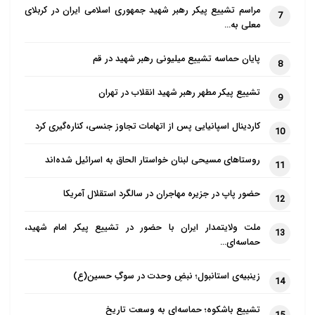
مراسم تشییع پیکر رهبر شهید جمهوری اسلامی ایران در کربلای
7
معلی به…
پایان حماسه تشییع میلیونی رهبر شهید در قم
8
تشییع پیکر مطهر رهبر شهید انقلاب در تهران
9
کاردینال اسپانیایی پس از اتهامات تجاوز جنسی، کناره‌گیری کرد
10
روستاهای مسیحی لبنان خواستار الحاق به اسرائیل شده‌اند
11
حضور پاپ در جزیره مهاجران در سالگرد استقلال آمریکا
12
ملت ولایتمدار ایران با حضور در تشییع پیکر امام شهید،
13
حماسه‌ای…
زینبیه‌ی استانبول؛ نبضِ وحدت در سوگِ حسین(ع)
14
تشییع باشکوه؛ حماسه‌ای به وسعت تاریخ