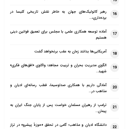
15
رهبر کاتولیک‌های جهان به خاطر نقش تاریخی کلیسا در
16
برده‌داری،…
آماده توسعه همکاری علمی با مجلس برای تعمیق قوانین دینی
17
هستیم
آمریکایی‌ها بدانند زمان به عقب برنخواهد گشت
18
الگوی مدیریتِ بحران و تربیتِ مجاهد؛ واکاوی «افق‌های فکری»
19
شهید…
آمادگی داریم با همکاری صداوسیما، قطب رسانه‌ای ادیان و
20
مذاهب در…
ترامپ از رهبران مسلمان خواست پس از پایان جنگ ایران به
21
پیمان…
دانشگاه ادیان و مذاهب؛ گامی در تحقق «حوزهٔ پیشرو» در تراز
22