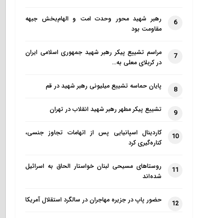
رهبر شهید محور وحدت امت و الهام‌بخش جبهه
6
مقاومت بود
مراسم تشییع پیکر رهبر شهید جمهوری اسلامی ایران
7
در کربلای معلی به…
پایان حماسه تشییع میلیونی رهبر شهید در قم
8
تشییع پیکر مطهر رهبر شهید انقلاب در تهران
9
کاردینال اسپانیایی پس از اتهامات تجاوز جنسی،
10
کناره‌گیری کرد
روستاهای مسیحی لبنان خواستار الحاق به اسرائیل
11
شده‌اند
حضور پاپ در جزیره مهاجران در سالگرد استقلال آمریکا
12