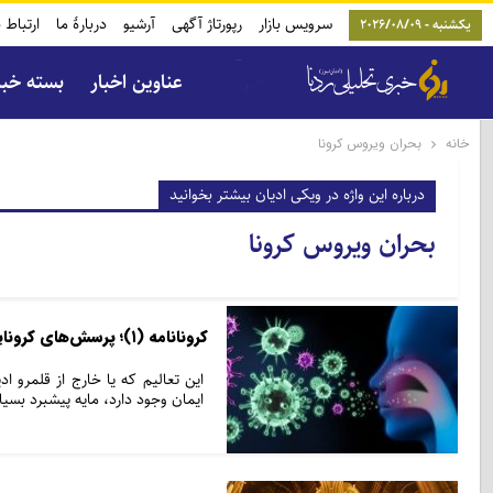
سرویس بازار
رپورتاژ آگهی
آرشیو
دربارۀ ما
ارتباط ب
یکشنبه - 2026/08/09
عناوین اخبار
بسته خب
خانه
بحران ویروس کرونا
درباره این واژه در ویکی ادیان بیشتر بخوانید
بحران ویروس کرونا
کرونانامه (۱)؛ پرسش‌های کرونایی و پاسخ‌های دکتر حمیدرضا شریعتمداری
این تعالیم که یا خارج از قلمرو ا
ایمان وجود دارد، مایه پیشبرد بسی