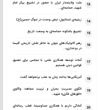
ملت ولایتمدار ایران با حضور در تشییع پیکر امام
13
شهید، حماسه‌ای…
زینبیه‌ی استانبول؛ نبضِ وحدت در سوگِ حسین(ع)
14
تشییع باشکوه؛ حماسه‌ای به وسعت تاریخ
15
رهبر کاتولیک‌های جهان به خاطر نقش تاریخی کلیسا
16
در برده‌داری،…
آماده توسعه همکاری علمی با مجلس برای تعمیق
17
قوانین دینی هستیم
آمریکایی‌ها بدانند زمان به عقب برنخواهد گشت
18
الگوی مدیریتِ بحران و تربیتِ مجاهد؛ واکاوی
19
«افق‌های فکری» شهید…
آمادگی داریم با همکاری صداوسیما، قطب رسانه‌ای
20