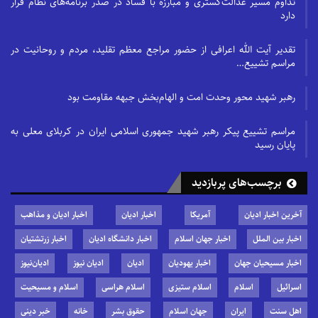
تداوم مسیر عدالت‌گستری و مبارزه با فساد در صدر برنامه‌های نظام قرار
دارد
تقدیر آیت الله اعرافی از حضور مراجع معظم تقلید، مردم و روحانیت در
مراسم تشییع…
رهبر شهید محور وحدت امت و الهام‌بخش جبهه مقاومت بود
مراسم تشییع پیکر رهبر شهید جمهوری اسلامی ایران در کربلای معلی به
پایان رسید
برچسب‌های پربازدید
آخرین اخبار ادیان
آمریکا
اخبار ادیان
اخبار ادیان و مذاهب
اخبار بین الملل
اخبار جهان اسلام
اخبار دانشگاه ادیان
اخبار زرتشتیان
اخبار مسیحیان جهان
اخبار یهودیان
ادیان
ادیان نیوز
ادیان‌نیوز
اسرائیل
اسلام
اسلام ستیزی
اسلام هراسی
اسلام و مسیحیت
اهل سنت
ایران
جهان اسلام
حقوق بشر
خانه
خبر دینی