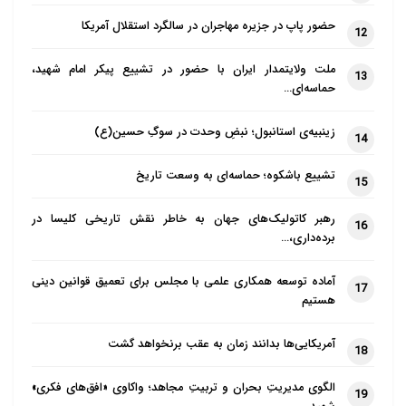
حضور پاپ در جزیره مهاجران در سالگرد استقلال آمریکا
12
ملت ولایتمدار ایران با حضور در تشییع پیکر امام شهید،
13
حماسه‌ای…
زینبیه‌ی استانبول؛ نبضِ وحدت در سوگِ حسین(ع)
14
تشییع باشکوه؛ حماسه‌ای به وسعت تاریخ
15
رهبر کاتولیک‌های جهان به خاطر نقش تاریخی کلیسا در
16
برده‌داری،…
آماده توسعه همکاری علمی با مجلس برای تعمیق قوانین دینی
17
هستیم
آمریکایی‌ها بدانند زمان به عقب برنخواهد گشت
18
الگوی مدیریتِ بحران و تربیتِ مجاهد؛ واکاوی «افق‌های فکری»
19