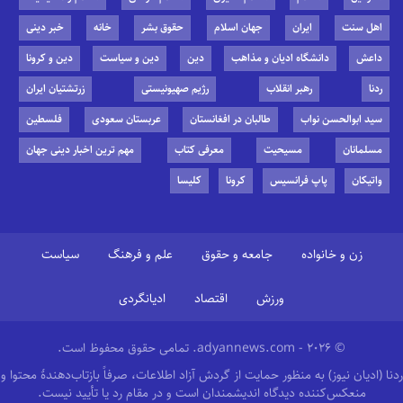
اهل سنت
ایران
جهان اسلام
حقوق بشر
خانه
خبر دینی
داعش
دانشگاه ادیان و مذاهب
دین
دین و سیاست
دین و کرونا
ردنا
رهبر انقلاب
رژیم صهیونیستی
زرتشتیان ایران
سید ابوالحسن نواب
طالبان در افغانستان
عربستان سعودی
فلسطین
مسلمانان
مسیحیت
معرفی کتاب
مهم ترین اخبار دینی جهان
واتیکان
پاپ فرانسیس
کرونا
کلیسا
زن و خانواده
جامعه و حقوق
علم و فرهنگ
سیاست
ورزش
اقتصاد
ادیانگردی
© 2026 - adyannews.com. تمامی حقوق محفوظ است.
ردنا (ادیان نیوز) به منظور حمایت از گردش آزاد اطلاعات، صرفاً بازتاب‌دهندهٔ محتوا و
منعکس‌کننده دیدگاه اندیشمندان است و در مقام رد یا تأیید نیست.