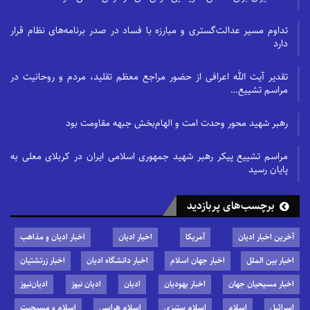
تداوم مسیر عدالت‌گستری و مبارزه با فساد در صدر برنامه‌های نظام قرار
دارد
تقدیر آیت الله اعرافی از حضور مراجع معظم تقلید، مردم و روحانیت در
مراسم تشییع…
رهبر شهید محور وحدت امت و الهام‌بخش جبهه مقاومت بود
مراسم تشییع پیکر رهبر شهید جمهوری اسلامی ایران در کربلای معلی به
پایان رسید
برچسب‌های پربازدید
آخرین اخبار ادیان
آمریکا
اخبار ادیان
اخبار ادیان و مذاهب
اخبار بین الملل
اخبار جهان اسلام
اخبار دانشگاه ادیان
اخبار زرتشتیان
اخبار مسیحیان جهان
اخبار یهودیان
ادیان
ادیان نیوز
ادیان‌نیوز
اسرائیل
اسلام
اسلام ستیزی
اسلام هراسی
اسلام و مسیحیت