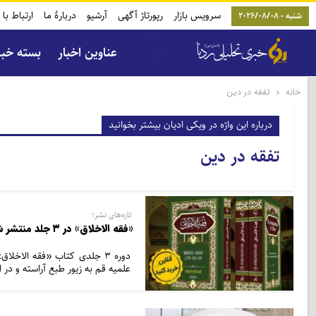
سرویس بازار
رپورتاژ آگهی
آرشیو
دربارۀ ما
ارتباط با 
شنبه - 2026/08/08
عناوین اخبار
بسته خب
خانه
تفقه در دین
درباره این واژه در ویکی ادیان بیشتر بخوانید
تفقه در دین
تازه‌های نشر؛
«فقه الاخلاق» در ۳ جلد منتشر شد
دوره ۳ جلدی کتاب «فقه الا
علمیه قم به زیور طبع آراسته و در ا