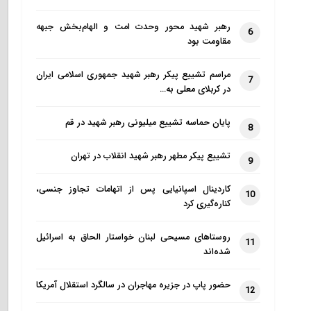
رهبر شهید محور وحدت امت و الهام‌بخش جبهه
6
مقاومت بود
مراسم تشییع پیکر رهبر شهید جمهوری اسلامی ایران
7
در کربلای معلی به…
پایان حماسه تشییع میلیونی رهبر شهید در قم
8
تشییع پیکر مطهر رهبر شهید انقلاب در تهران
9
کاردینال اسپانیایی پس از اتهامات تجاوز جنسی،
10
کناره‌گیری کرد
روستاهای مسیحی لبنان خواستار الحاق به اسرائیل
11
شده‌اند
حضور پاپ در جزیره مهاجران در سالگرد استقلال آمریکا
12