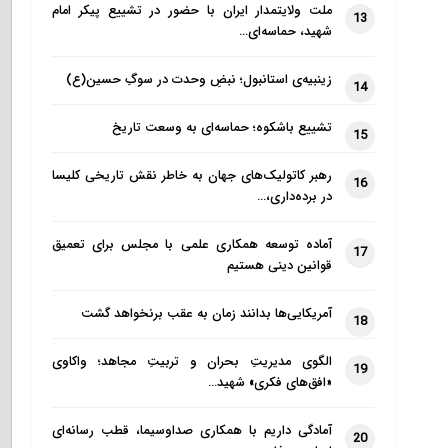
ملت ولایتمدار ایران با حضور در تشییع پیکر امام
13
شهید، حماسه‌ای…
زینبیه‌ی استانبول؛ نبضِ وحدت در سوگِ حسین(ع)
14
تشییع باشکوه؛ حماسه‌ای به وسعت تاریخ
15
رهبر کاتولیک‌های جهان به خاطر نقش تاریخی کلیسا
16
در برده‌داری،…
آماده توسعه همکاری علمی با مجلس برای تعمیق
17
قوانین دینی هستیم
آمریکایی‌ها بدانند زمان به عقب برنخواهد گشت
18
الگوی مدیریتِ بحران و تربیتِ مجاهد؛ واکاوی
19
«افق‌های فکری» شهید…
آمادگی داریم با همکاری صداوسیما، قطب رسانه‌ای
20