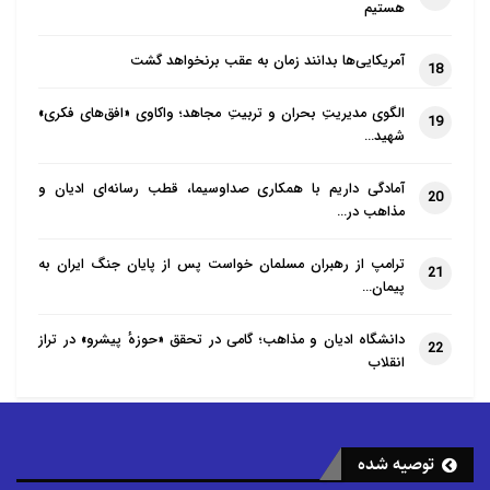
هستیم
آمریکایی‌ها بدانند زمان به عقب برنخواهد گشت
18
الگوی مدیریتِ بحران و تربیتِ مجاهد؛ واکاوی «افق‌های فکری»
19
شهید…
آمادگی داریم با همکاری صداوسیما، قطب رسانه‌ای ادیان و
20
مذاهب در…
ترامپ از رهبران مسلمان خواست پس از پایان جنگ ایران به
21
پیمان…
دانشگاه ادیان و مذاهب؛ گامی در تحقق «حوزهٔ پیشرو» در تراز
22
انقلاب
توصیه شده