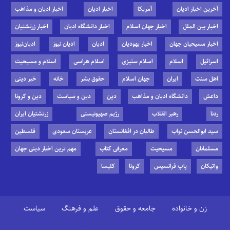
آخرین اخبار ادیان
آمریکا
اخبار ادیان
اخبار ادیان و مذاهب
اخبار بین الملل
اخبار جهان اسلام
اخبار دانشگاه ادیان
اخبار زرتشتیان
اخبار مسیحیان جهان
اخبار یهودیان
ادیان
ادیان نیوز
ادیان‌نیوز
اسرائیل
اسلام
اسلام ستیزی
اسلام هراسی
اسلام و مسیحیت
اهل سنت
ایران
جهان اسلام
حقوق بشر
خانه
خبر دینی
داعش
دانشگاه ادیان و مذاهب
دین
دین و سیاست
دین و کرونا
ردنا
رهبر انقلاب
رژیم صهیونیستی
زرتشتیان ایران
سید ابوالحسن نواب
طالبان در افغانستان
عربستان سعودی
فلسطین
مسلمانان
مسیحیت
معرفی کتاب
مهم ترین اخبار دینی جهان
واتیکان
پاپ فرانسیس
کرونا
کلیسا
زن و خانواده
جامعه و حقوق
علم و فرهنگ
سیاست