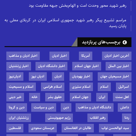
رهبر شهید محور وحدت امت و الهام‌بخش جبهه مقاومت بود
مراسم تشییع پیکر رهبر شهید جمهوری اسلامی ایران در کربلای معلی به
پایان رسید
برچسب‌های پربازدید
آخرین اخبار ادیان
آمریکا
اخبار ادیان
اخبار ادیان و مذاهب
اخبار بین الملل
اخبار جهان اسلام
اخبار دانشگاه ادیان
اخبار زرتشتیان
اخبار مسیحیان جهان
اخبار یهودیان
ادیان
ادیان نیوز
ادیان‌نیوز
اسرائیل
اسلام
اسلام ستیزی
اسلام هراسی
اسلام و مسیحیت
اهل سنت
ایران
جهان اسلام
حقوق بشر
خانه
خبر دینی
داعش
دانشگاه ادیان و مذاهب
دین
دین و سیاست
دین و کرونا
ردنا
رهبر انقلاب
رژیم صهیونیستی
زرتشتیان ایران
سید ابوالحسن نواب
طالبان در افغانستان
عربستان سعودی
فلسطین