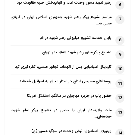
رهبر شهید محور وحدت امت و الهام‌بخش جبهه مقاومت بود
6
مراسم تشییع پیکر رهبر شهید جمهوری اسلامی ایران در کربلای
7
معلی به…
پایان حماسه تشییع میلیونی رهبر شهید در قم
8
تشییع پیکر مطهر رهبر شهید انقلاب در تهران
9
کاردینال اسپانیایی پس از اتهامات تجاوز جنسی، کناره‌گیری کرد
10
روستاهای مسیحی لبنان خواستار الحاق به اسرائیل شده‌اند
11
حضور پاپ در جزیره مهاجران در سالگرد استقلال آمریکا
12
ملت ولایتمدار ایران با حضور در تشییع پیکر امام شهید،
13
حماسه‌ای…
زینبیه‌ی استانبول؛ نبضِ وحدت در سوگِ حسین(ع)
14