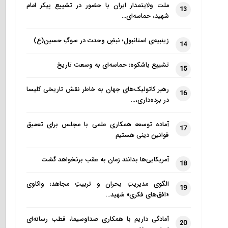
ملت ولایتمدار ایران با حضور در تشییع پیکر امام
13
شهید، حماسه‌ای…
زینبیه‌ی استانبول؛ نبضِ وحدت در سوگِ حسین(ع)
14
تشییع باشکوه؛ حماسه‌ای به وسعت تاریخ
15
رهبر کاتولیک‌های جهان به خاطر نقش تاریخی کلیسا
16
در برده‌داری،…
آماده توسعه همکاری علمی با مجلس برای تعمیق
17
قوانین دینی هستیم
آمریکایی‌ها بدانند زمان به عقب برنخواهد گشت
18
الگوی مدیریتِ بحران و تربیتِ مجاهد؛ واکاوی
19
«افق‌های فکری» شهید…
آمادگی داریم با همکاری صداوسیما، قطب رسانه‌ای
20