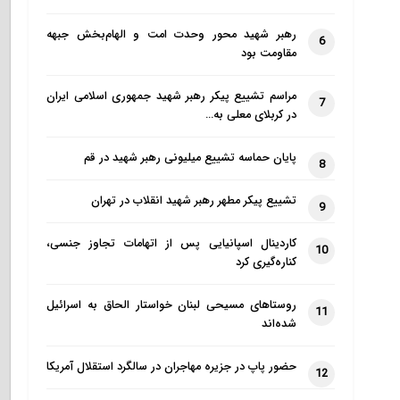
رهبر شهید محور وحدت امت و الهام‌بخش جبهه
6
مقاومت بود
مراسم تشییع پیکر رهبر شهید جمهوری اسلامی ایران
7
در کربلای معلی به…
پایان حماسه تشییع میلیونی رهبر شهید در قم
8
تشییع پیکر مطهر رهبر شهید انقلاب در تهران
9
کاردینال اسپانیایی پس از اتهامات تجاوز جنسی،
10
کناره‌گیری کرد
روستاهای مسیحی لبنان خواستار الحاق به اسرائیل
11
شده‌اند
حضور پاپ در جزیره مهاجران در سالگرد استقلال آمریکا
12