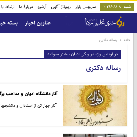
سرویس بازار
رپورتاژ آگهی
آرشیو
دربارۀ ما
ارتباط با 
شنبه - 2026/08/08
عناوین اخبار
بسته خب
خانه
رساله دکتری
درباره این واژه در ویکی ادیان بیشتر بخوانید
رساله دکتری
آثار دانشگاه ادیان و مذاهب برگ
آثار چهار تن از استادان و دانشجوی