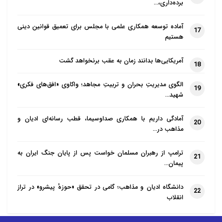
برده‌داری،…
آماده توسعه همکاری علمی با مجلس برای تعمیق قوانین دینی
17
هستیم
آمریکایی‌ها بدانند زمان به عقب برنخواهد گشت
18
الگوی مدیریتِ بحران و تربیتِ مجاهد؛ واکاوی «افق‌های فکری»
19
شهید…
آمادگی داریم با همکاری صداوسیما، قطب رسانه‌ای ادیان و
20
مذاهب در…
ترامپ از رهبران مسلمان خواست پس از پایان جنگ ایران به
21
پیمان…
دانشگاه ادیان و مذاهب؛ گامی در تحقق «حوزهٔ پیشرو» در تراز
22
انقلاب