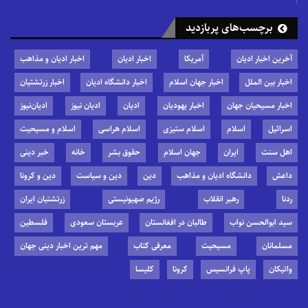
برچسب‌های پربازدید
آخرین اخبار ادیان
آمریکا
اخبار ادیان
اخبار ادیان و مذاهب
اخبار بین الملل
اخبار جهان اسلام
اخبار دانشگاه ادیان
اخبار زرتشتیان
اخبار مسیحیان جهان
اخبار یهودیان
ادیان
ادیان نیوز
ادیان‌نیوز
اسرائیل
اسلام
اسلام ستیزی
اسلام هراسی
اسلام و مسیحیت
اهل سنت
ایران
جهان اسلام
حقوق بشر
خانه
خبر دینی
داعش
دانشگاه ادیان و مذاهب
دین
دین و سیاست
دین و کرونا
ردنا
رهبر انقلاب
رژیم صهیونیستی
زرتشتیان ایران
سید ابوالحسن نواب
طالبان در افغانستان
عربستان سعودی
فلسطین
مسلمانان
مسیحیت
معرفی کتاب
مهم ترین اخبار دینی جهان
واتیکان
پاپ فرانسیس
کرونا
کلیسا