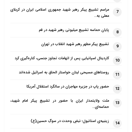
مراسم تشییع پیکر رهبر شهید جمهوری اسلامی ایران در کربلای
7
معلی به…
پایان حماسه تشییع میلیونی رهبر شهید در قم
8
تشییع پیکر مطهر رهبر شهید انقلاب در تهران
9
کاردینال اسپانیایی پس از اتهامات تجاوز جنسی، کناره‌گیری کرد
10
روستاهای مسیحی لبنان خواستار الحاق به اسرائیل شده‌اند
11
حضور پاپ در جزیره مهاجران در سالگرد استقلال آمریکا
12
ملت ولایتمدار ایران با حضور در تشییع پیکر امام شهید،
13
حماسه‌ای…
زینبیه‌ی استانبول؛ نبضِ وحدت در سوگِ حسین(ع)
14