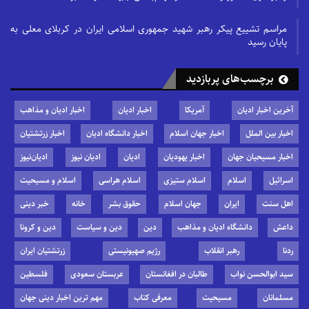
مراسم تشییع پیکر رهبر شهید جمهوری اسلامی ایران در کربلای معلی به
پایان رسید
برچسب‌های پربازدید
آخرین اخبار ادیان
آمریکا
اخبار ادیان
اخبار ادیان و مذاهب
اخبار بین الملل
اخبار جهان اسلام
اخبار دانشگاه ادیان
اخبار زرتشتیان
اخبار مسیحیان جهان
اخبار یهودیان
ادیان
ادیان نیوز
ادیان‌نیوز
اسرائیل
اسلام
اسلام ستیزی
اسلام هراسی
اسلام و مسیحیت
اهل سنت
ایران
جهان اسلام
حقوق بشر
خانه
خبر دینی
داعش
دانشگاه ادیان و مذاهب
دین
دین و سیاست
دین و کرونا
ردنا
رهبر انقلاب
رژیم صهیونیستی
زرتشتیان ایران
سید ابوالحسن نواب
طالبان در افغانستان
عربستان سعودی
فلسطین
مسلمانان
مسیحیت
معرفی کتاب
مهم ترین اخبار دینی جهان