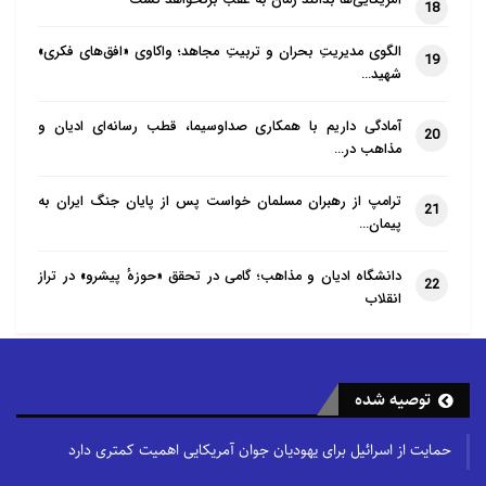
18
الگوی مدیریتِ بحران و تربیتِ مجاهد؛ واکاوی «افق‌های فکری»
19
شهید…
آمادگی داریم با همکاری صداوسیما، قطب رسانه‌ای ادیان و
20
مذاهب در…
ترامپ از رهبران مسلمان خواست پس از پایان جنگ ایران به
21
پیمان…
دانشگاه ادیان و مذاهب؛ گامی در تحقق «حوزهٔ پیشرو» در تراز
22
انقلاب
توصیه شده
حمایت از اسرائیل برای یهودیان جوان آمریکایی اهمیت کمتری دارد