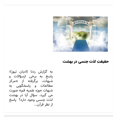
حقیقتِ لذت جنسی در بهشت
به گزارش ردنا (ادیان نیوز)؛
پاسخ به برخی ازسؤالات و
شبهات، برگرفته از «مرکز
مطالعات و پاسخگویی به
شبهات حوزه علمیه قم» صورت
می گیرد. سؤال آیا در بهشت
لذت جنسی وجود دارد؟ پاسخ
از نظر قرآن…