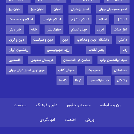
اخبار مسیحیان جهان
اخبار یهودیان
ادیان
ادیان نیوز
ادیان‌نیوز
اسرائیل
اسلام
اسلام ستیزی
اسلام هراسی
اسلام و مسیحیت
اهل سنت
ایران
جهان اسلام
حقوق بشر
خانه
خبر دینی
داعش
دانشگاه ادیان و مذاهب
دین
دین و سیاست
دین و کرونا
ردنا
رهبر انقلاب
رژیم صهیونیستی
زرتشتیان ایران
سید ابوالحسن نواب
طالبان در افغانستان
عربستان سعودی
فلسطین
مسلمانان
مسیحیت
معرفی کتاب
مهم ترین اخبار دینی جهان
واتیکان
پاپ فرانسیس
کرونا
کلیسا
زن و خانواده
جامعه و حقوق
علم و فرهنگ
سیاست
ورزش
اقتصاد
ادیانگردی