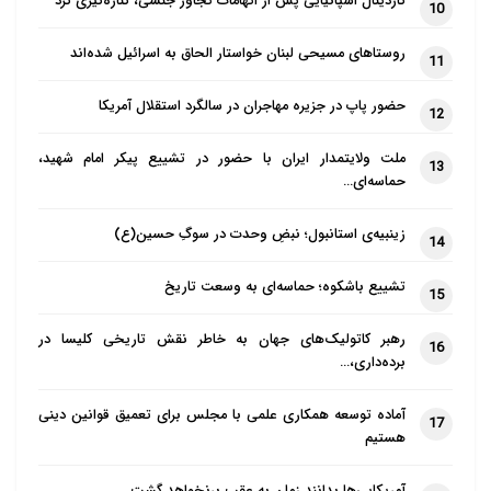
کاردینال اسپانیایی پس از اتهامات تجاوز جنسی، کناره‌گیری کرد
10
روستاهای مسیحی لبنان خواستار الحاق به اسرائیل شده‌اند
11
حضور پاپ در جزیره مهاجران در سالگرد استقلال آمریکا
12
ملت ولایتمدار ایران با حضور در تشییع پیکر امام شهید،
13
حماسه‌ای…
زینبیه‌ی استانبول؛ نبضِ وحدت در سوگِ حسین(ع)
14
تشییع باشکوه؛ حماسه‌ای به وسعت تاریخ
15
رهبر کاتولیک‌های جهان به خاطر نقش تاریخی کلیسا در
16
برده‌داری،…
آماده توسعه همکاری علمی با مجلس برای تعمیق قوانین دینی
17
هستیم
آمریکایی‌ها بدانند زمان به عقب برنخواهد گشت