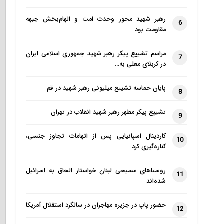
رهبر شهید محور وحدت امت و الهام‌بخش جبهه
6
مقاومت بود
مراسم تشییع پیکر رهبر شهید جمهوری اسلامی ایران
7
در کربلای معلی به…
پایان حماسه تشییع میلیونی رهبر شهید در قم
8
تشییع پیکر مطهر رهبر شهید انقلاب در تهران
9
کاردینال اسپانیایی پس از اتهامات تجاوز جنسی،
10
کناره‌گیری کرد
روستاهای مسیحی لبنان خواستار الحاق به اسرائیل
11
شده‌اند
حضور پاپ در جزیره مهاجران در سالگرد استقلال آمریکا
12