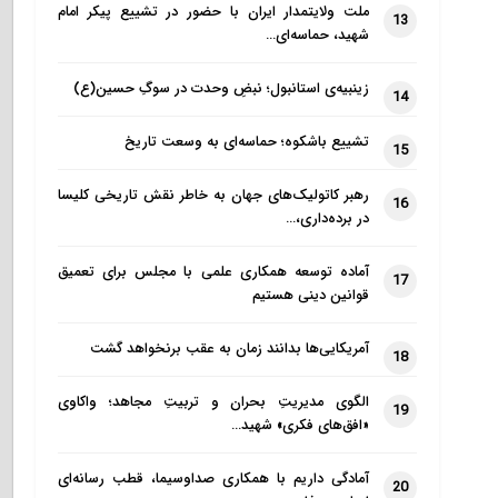
ملت ولایتمدار ایران با حضور در تشییع پیکر امام
13
شهید، حماسه‌ای…
زینبیه‌ی استانبول؛ نبضِ وحدت در سوگِ حسین(ع)
14
تشییع باشکوه؛ حماسه‌ای به وسعت تاریخ
15
رهبر کاتولیک‌های جهان به خاطر نقش تاریخی کلیسا
16
در برده‌داری،…
آماده توسعه همکاری علمی با مجلس برای تعمیق
17
قوانین دینی هستیم
آمریکایی‌ها بدانند زمان به عقب برنخواهد گشت
18
الگوی مدیریتِ بحران و تربیتِ مجاهد؛ واکاوی
19
«افق‌های فکری» شهید…
آمادگی داریم با همکاری صداوسیما، قطب رسانه‌ای
20