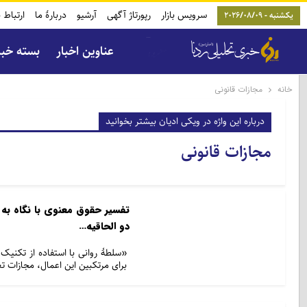
سرویس بازار
رپورتاژ آگهی
آرشیو
دربارۀ ما
ارتباط ب
یکشنبه - 2026/08/09
عناوین اخبار
بسته خب
خانه
مجازات قانونی
درباره این واژه در ویکی ادیان بیشتر بخوانید
مجازات قانونی
تفسیر حقوق معنوی با نگاه به ال
دو الحاقیه…
«سلطۀ روانی با استفاده از تکنیک‏
برای مرتکبین این اعمال، مجازات 