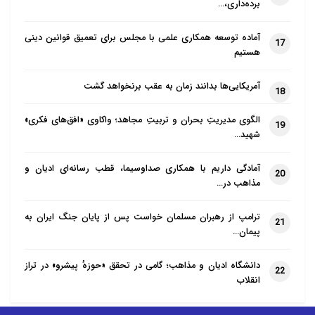
برده‌داری،…
آماده توسعه همکاری علمی با مجلس برای تعمیق قوانین دینی
17
هستیم
آمریکایی‌ها بدانند زمان به عقب برنخواهد گشت
18
الگوی مدیریتِ بحران و تربیتِ مجاهد؛ واکاوی «افق‌های فکری»
19
شهید…
آمادگی داریم با همکاری صداوسیما، قطب رسانه‌ای ادیان و
20
مذاهب در…
ترامپ از رهبران مسلمان خواست پس از پایان جنگ ایران به
21
پیمان…
دانشگاه ادیان و مذاهب؛ گامی در تحقق «حوزهٔ پیشرو» در تراز
22
انقلاب