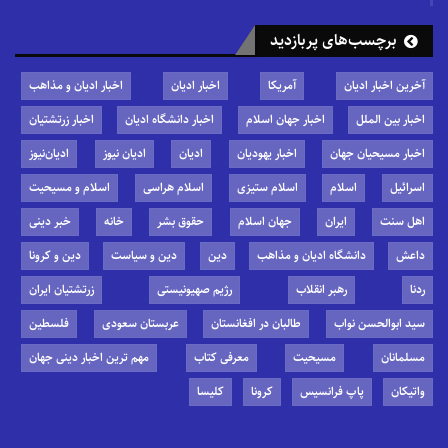
برچسب‌های پربازدید
آخرین اخبار ادیان
آمریکا
اخبار ادیان
اخبار ادیان و مذاهب
اخبار بین الملل
اخبار جهان اسلام
اخبار دانشگاه ادیان
اخبار زرتشتیان
اخبار مسیحیان جهان
اخبار یهودیان
ادیان
ادیان نیوز
ادیان‌نیوز
اسرائیل
اسلام
اسلام ستیزی
اسلام هراسی
اسلام و مسیحیت
اهل سنت
ایران
جهان اسلام
حقوق بشر
خانه
خبر دینی
داعش
دانشگاه ادیان و مذاهب
دین
دین و سیاست
دین و کرونا
ردنا
رهبر انقلاب
رژیم صهیونیستی
زرتشتیان ایران
سید ابوالحسن نواب
طالبان در افغانستان
عربستان سعودی
فلسطین
مسلمانان
مسیحیت
معرفی کتاب
مهم ترین اخبار دینی جهان
واتیکان
پاپ فرانسیس
کرونا
کلیسا