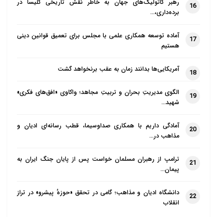
رهبر کاتولیک‌های جهان به خاطر نقش تاریخی کلیسا در
16
برده‌داری،…
آماده توسعه همکاری علمی با مجلس برای تعمیق قوانین دینی
17
هستیم
آمریکایی‌ها بدانند زمان به عقب برنخواهد گشت
18
الگوی مدیریتِ بحران و تربیتِ مجاهد؛ واکاوی «افق‌های فکری»
19
شهید…
آمادگی داریم با همکاری صداوسیما، قطب رسانه‌ای ادیان و
20
مذاهب در…
ترامپ از رهبران مسلمان خواست پس از پایان جنگ ایران به
21
پیمان…
دانشگاه ادیان و مذاهب؛ گامی در تحقق «حوزهٔ پیشرو» در تراز
22
انقلاب