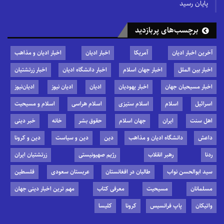
پایان رسید
برچسب‌های پربازدید
آخرین اخبار ادیان
آمریکا
اخبار ادیان
اخبار ادیان و مذاهب
اخبار بین الملل
اخبار جهان اسلام
اخبار دانشگاه ادیان
اخبار زرتشتیان
اخبار مسیحیان جهان
اخبار یهودیان
ادیان
ادیان نیوز
ادیان‌نیوز
اسرائیل
اسلام
اسلام ستیزی
اسلام هراسی
اسلام و مسیحیت
اهل سنت
ایران
جهان اسلام
حقوق بشر
خانه
خبر دینی
داعش
دانشگاه ادیان و مذاهب
دین
دین و سیاست
دین و کرونا
ردنا
رهبر انقلاب
رژیم صهیونیستی
زرتشتیان ایران
سید ابوالحسن نواب
طالبان در افغانستان
عربستان سعودی
فلسطین
مسلمانان
مسیحیت
معرفی کتاب
مهم ترین اخبار دینی جهان
واتیکان
پاپ فرانسیس
کرونا
کلیسا