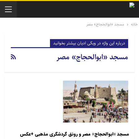
خانه
مسجد «ابوالحجاج» مصر
درباره این واژه در ویکی ادیان بیشتر بخوانید
مسجد «ابوالحجاج» مصر
مسجد «ابوالحجاج» مصر و رونق گردشگری مذهبی +عکس