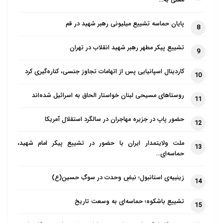
پایان حماسه تشییع میلیونی رهبر شهید در قم
8
تشییع پیکر مطهر رهبر شهید انقلاب در تهران
9
کاردینال اسپانیایی پس از اتهامات تجاوز جنسی، کناره‌گیری کرد
10
روستاهای مسیحی لبنان خواستار الحاق به اسرائیل شده‌اند
11
حضور پاپ در جزیره مهاجران در سالگرد استقلال آمریکا
12
ملت ولایتمدار ایران با حضور در تشییع پیکر امام شهید،
13
حماسه‌ای…
زینبیه‌ی استانبول؛ نبضِ وحدت در سوگِ حسین(ع)
14
تشییع باشکوه؛ حماسه‌ای به وسعت تاریخ
15