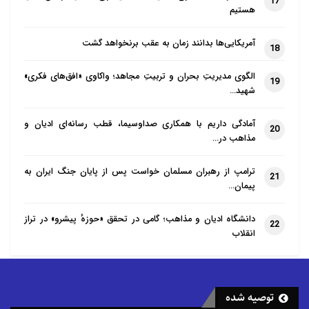
17
هستیم
آمریکایی‌ها بدانند زمان به عقب برنخواهد گشت
18
الگوی مدیریتِ بحران و تربیتِ مجاهد؛ واکاوی «افق‌های فکری»
19
شهید…
آمادگی داریم با همکاری صداوسیما، قطب رسانه‌ای ادیان و
20
مذاهب در…
ترامپ از رهبران مسلمان خواست پس از پایان جنگ ایران به
21
پیمان…
دانشگاه ادیان و مذاهب؛ گامی در تحقق «حوزهٔ پیشرو» در تراز
22
انقلاب
توصیه شده