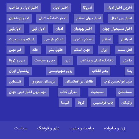
آخرین اخبار ادیان
آمریکا
اخبار ادیان
اخبار ادیان و مذاهب
اخبار بین الملل
اخبار جهان اسلام
اخبار دانشگاه ادیان
اخبار زرتشتیان
اخبار مسیحیان جهان
اخبار یهودیان
ادیان
ادیان نیوز
ادیان‌نیوز
اسرائیل
اسلام
اسلام ستیزی
اسلام هراسی
اسلام و مسیحیت
اهل سنت
ایران
جهان اسلام
حقوق بشر
خانه
خبر دینی
داعش
دانشگاه ادیان و مذاهب
دین
دین و سیاست
دین و کرونا
ردنا
رهبر انقلاب
رژیم صهیونیستی
زرتشتیان ایران
سید ابوالحسن نواب
طالبان در افغانستان
عربستان سعودی
فلسطین
مسلمانان
مسیحیت
معرفی کتاب
مهم ترین اخبار دینی جهان
واتیکان
پاپ فرانسیس
کرونا
کلیسا
زن و خانواده
جامعه و حقوق
علم و فرهنگ
سیاست