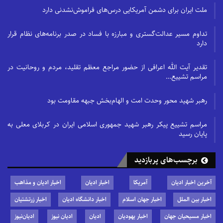
ملت ایران برای دشمن آمریکایی درس‌های فراموش‌نشدنی دارد
تداوم مسیر عدالت‌گستری و مبارزه با فساد در صدر برنامه‌های نظام قرار
دارد
تقدیر آیت الله اعرافی از حضور مراجع معظم تقلید، مردم و روحانیت در
مراسم تشییع…
رهبر شهید محور وحدت امت و الهام‌بخش جبهه مقاومت بود
مراسم تشییع پیکر رهبر شهید جمهوری اسلامی ایران در کربلای معلی به
پایان رسید
برچسب‌های پربازدید
آخرین اخبار ادیان
آمریکا
اخبار ادیان
اخبار ادیان و مذاهب
اخبار بین الملل
اخبار جهان اسلام
اخبار دانشگاه ادیان
اخبار زرتشتیان
اخبار مسیحیان جهان
اخبار یهودیان
ادیان
ادیان نیوز
ادیان‌نیوز