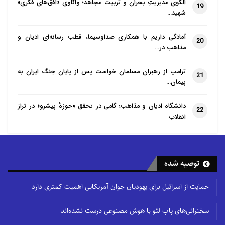
الگوی مدیریتِ بحران و تربیتِ مجاهد؛ واکاوی «افق‌های فکری»
19
شهید…
آمادگی داریم با همکاری صداوسیما، قطب رسانه‌ای ادیان و
20
مذاهب در…
ترامپ از رهبران مسلمان خواست پس از پایان جنگ ایران به
21
پیمان…
دانشگاه ادیان و مذاهب؛ گامی در تحقق «حوزهٔ پیشرو» در تراز
22
انقلاب
توصیه شده
حمایت از اسرائیل برای یهودیان جوان آمریکایی اهمیت کمتری دارد
سخنرانی‌های پاپ لئو با هوش مصنوعی درست نشده‌اند