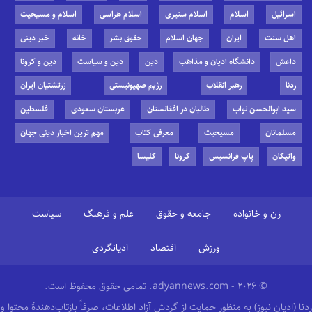
اسرائیل
اسلام
اسلام ستیزی
اسلام هراسی
اسلام و مسیحیت
اهل سنت
ایران
جهان اسلام
حقوق بشر
خانه
خبر دینی
داعش
دانشگاه ادیان و مذاهب
دین
دین و سیاست
دین و کرونا
ردنا
رهبر انقلاب
رژیم صهیونیستی
زرتشتیان ایران
سید ابوالحسن نواب
طالبان در افغانستان
عربستان سعودی
فلسطین
مسلمانان
مسیحیت
معرفی کتاب
مهم ترین اخبار دینی جهان
واتیکان
پاپ فرانسیس
کرونا
کلیسا
زن و خانواده
جامعه و حقوق
علم و فرهنگ
سیاست
ورزش
اقتصاد
ادیانگردی
© 2026 - adyannews.com. تمامی حقوق محفوظ است.
ردنا (ادیان نیوز) به منظور حمایت از گردش آزاد اطلاعات، صرفاً بازتاب‌دهندهٔ محتوا و