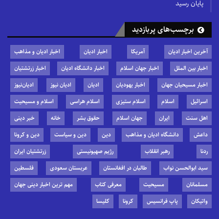
پایان رسید
برچسب‌های پربازدید
آخرین اخبار ادیان
آمریکا
اخبار ادیان
اخبار ادیان و مذاهب
اخبار بین الملل
اخبار جهان اسلام
اخبار دانشگاه ادیان
اخبار زرتشتیان
اخبار مسیحیان جهان
اخبار یهودیان
ادیان
ادیان نیوز
ادیان‌نیوز
اسرائیل
اسلام
اسلام ستیزی
اسلام هراسی
اسلام و مسیحیت
اهل سنت
ایران
جهان اسلام
حقوق بشر
خانه
خبر دینی
داعش
دانشگاه ادیان و مذاهب
دین
دین و سیاست
دین و کرونا
ردنا
رهبر انقلاب
رژیم صهیونیستی
زرتشتیان ایران
سید ابوالحسن نواب
طالبان در افغانستان
عربستان سعودی
فلسطین
مسلمانان
مسیحیت
معرفی کتاب
مهم ترین اخبار دینی جهان
واتیکان
پاپ فرانسیس
کرونا
کلیسا