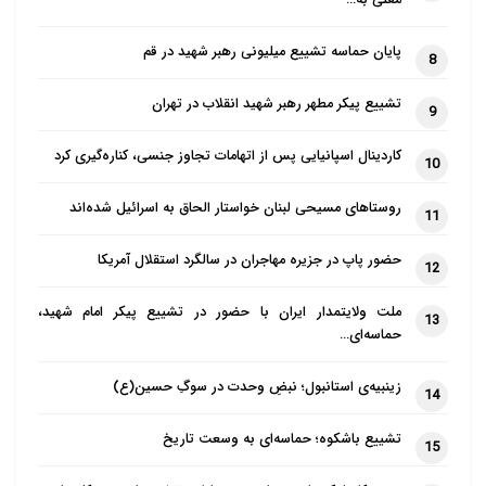
پایان حماسه تشییع میلیونی رهبر شهید در قم
8
تشییع پیکر مطهر رهبر شهید انقلاب در تهران
9
کاردینال اسپانیایی پس از اتهامات تجاوز جنسی، کناره‌گیری کرد
10
روستاهای مسیحی لبنان خواستار الحاق به اسرائیل شده‌اند
11
حضور پاپ در جزیره مهاجران در سالگرد استقلال آمریکا
12
ملت ولایتمدار ایران با حضور در تشییع پیکر امام شهید،
13
حماسه‌ای…
زینبیه‌ی استانبول؛ نبضِ وحدت در سوگِ حسین(ع)
14
تشییع باشکوه؛ حماسه‌ای به وسعت تاریخ
15