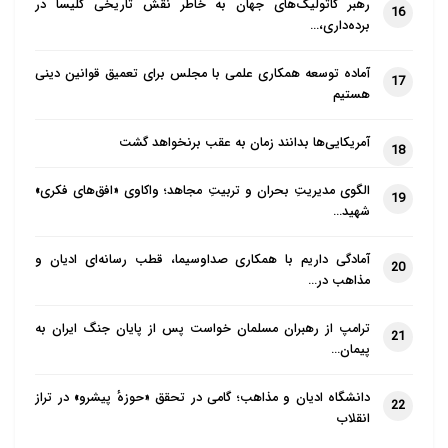
رهبر کاتولیک‌های جهان به خاطر نقش تاریخی کلیسا در
16
برده‌داری،…
آماده توسعه همکاری علمی با مجلس برای تعمیق قوانین دینی
17
هستیم
آمریکایی‌ها بدانند زمان به عقب برنخواهد گشت
18
الگوی مدیریتِ بحران و تربیتِ مجاهد؛ واکاوی «افق‌های فکری»
19
شهید…
آمادگی داریم با همکاری صداوسیما، قطب رسانه‌ای ادیان و
20
مذاهب در…
ترامپ از رهبران مسلمان خواست پس از پایان جنگ ایران به
21
پیمان…
دانشگاه ادیان و مذاهب؛ گامی در تحقق «حوزهٔ پیشرو» در تراز
22
انقلاب