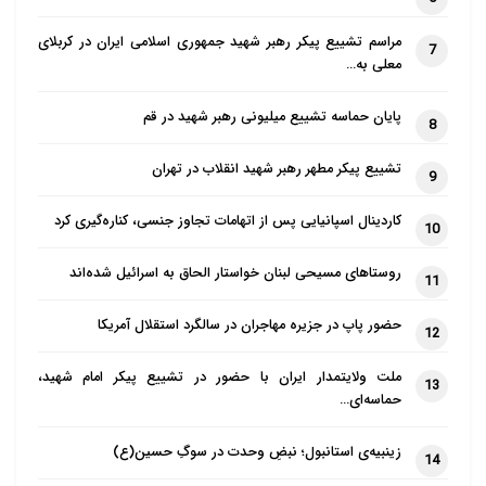
مراسم تشییع پیکر رهبر شهید جمهوری اسلامی ایران در کربلای
7
معلی به…
پایان حماسه تشییع میلیونی رهبر شهید در قم
8
تشییع پیکر مطهر رهبر شهید انقلاب در تهران
9
کاردینال اسپانیایی پس از اتهامات تجاوز جنسی، کناره‌گیری کرد
10
روستاهای مسیحی لبنان خواستار الحاق به اسرائیل شده‌اند
11
حضور پاپ در جزیره مهاجران در سالگرد استقلال آمریکا
12
ملت ولایتمدار ایران با حضور در تشییع پیکر امام شهید،
13
حماسه‌ای…
زینبیه‌ی استانبول؛ نبضِ وحدت در سوگِ حسین(ع)
14