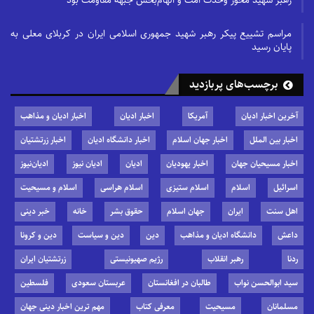
رهبر شهید محور وحدت امت و الهام‌بخش جبهه مقاومت بود
مراسم تشییع پیکر رهبر شهید جمهوری اسلامی ایران در کربلای معلی به
پایان رسید
برچسب‌های پربازدید
آخرین اخبار ادیان
آمریکا
اخبار ادیان
اخبار ادیان و مذاهب
اخبار بین الملل
اخبار جهان اسلام
اخبار دانشگاه ادیان
اخبار زرتشتیان
اخبار مسیحیان جهان
اخبار یهودیان
ادیان
ادیان نیوز
ادیان‌نیوز
اسرائیل
اسلام
اسلام ستیزی
اسلام هراسی
اسلام و مسیحیت
اهل سنت
ایران
جهان اسلام
حقوق بشر
خانه
خبر دینی
داعش
دانشگاه ادیان و مذاهب
دین
دین و سیاست
دین و کرونا
ردنا
رهبر انقلاب
رژیم صهیونیستی
زرتشتیان ایران
سید ابوالحسن نواب
طالبان در افغانستان
عربستان سعودی
فلسطین
مسلمانان
مسیحیت
معرفی کتاب
مهم ترین اخبار دینی جهان