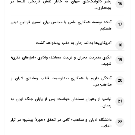
رهبر کاتولیک‌های جهان به خاطر نقش تاریخی کلیسا در
16
برده‌داری،…
آماده توسعه همکاری علمی با مجلس برای تعمیق قوانین دینی
17
هستیم
آمریکایی‌ها بدانند زمان به عقب برنخواهد گشت
18
الگوی مدیریتِ بحران و تربیتِ مجاهد؛ واکاوی «افق‌های فکری»
19
شهید…
آمادگی داریم با همکاری صداوسیما، قطب رسانه‌ای ادیان و
20
مذاهب در…
ترامپ از رهبران مسلمان خواست پس از پایان جنگ ایران به
21
پیمان…
دانشگاه ادیان و مذاهب؛ گامی در تحقق «حوزهٔ پیشرو» در تراز
22
انقلاب