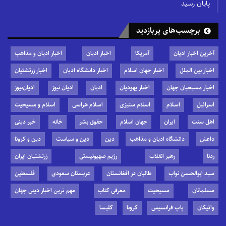
پایان رسید
برچسب‌های پربازدید
آخرین اخبار ادیان
آمریکا
اخبار ادیان
اخبار ادیان و مذاهب
اخبار بین الملل
اخبار جهان اسلام
اخبار دانشگاه ادیان
اخبار زرتشتیان
اخبار مسیحیان جهان
اخبار یهودیان
ادیان
ادیان نیوز
ادیان‌نیوز
اسرائیل
اسلام
اسلام ستیزی
اسلام هراسی
اسلام و مسیحیت
اهل سنت
ایران
جهان اسلام
حقوق بشر
خانه
خبر دینی
داعش
دانشگاه ادیان و مذاهب
دین
دین و سیاست
دین و کرونا
ردنا
رهبر انقلاب
رژیم صهیونیستی
زرتشتیان ایران
سید ابوالحسن نواب
طالبان در افغانستان
عربستان سعودی
فلسطین
مسلمانان
مسیحیت
معرفی کتاب
مهم ترین اخبار دینی جهان
واتیکان
پاپ فرانسیس
کرونا
کلیسا