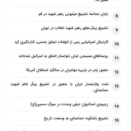
پایان حماسه تشییع میلیونی رهبر شهید در قم
8
تشییع پیکر مطهر رهبر شهید انقلاب در تهران
9
کاردینال اسپانیایی پس از اتهامات تجاوز جنسی، کناره‌گیری کرد
10
روستاهای مسیحی لبنان خواستار الحاق به اسرائیل شده‌اند
11
حضور پاپ در جزیره مهاجران در سالگرد استقلال آمریکا
12
ملت ولایتمدار ایران با حضور در تشییع پیکر امام شهید،
13
حماسه‌ای…
زینبیه‌ی استانبول؛ نبضِ وحدت در سوگِ حسین(ع)
14
تشییع باشکوه؛ حماسه‌ای به وسعت تاریخ
15