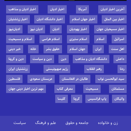
آخرین اخبار ادیان
آمریکا
اخبار ادیان
اخبار ادیان و مذاهب
اخبار بین الملل
اخبار جهان اسلام
اخبار دانشگاه ادیان
اخبار زرتشتیان
اخبار مسیحیان جهان
اخبار یهودیان
ادیان
ادیان نیوز
ادیان‌نیوز
اسرائیل
اسلام
اسلام ستیزی
اسلام هراسی
اسلام و مسیحیت
اهل سنت
ایران
جهان اسلام
حقوق بشر
خانه
خبر دینی
داعش
دانشگاه ادیان و مذاهب
دین
دین و سیاست
دین و کرونا
ردنا
رهبر انقلاب
رژیم صهیونیستی
زرتشتیان ایران
سید ابوالحسن نواب
طالبان در افغانستان
عربستان سعودی
فلسطین
مسلمانان
مسیحیت
معرفی کتاب
مهم ترین اخبار دینی جهان
واتیکان
پاپ فرانسیس
کرونا
کلیسا
زن و خانواده
جامعه و حقوق
علم و فرهنگ
سیاست