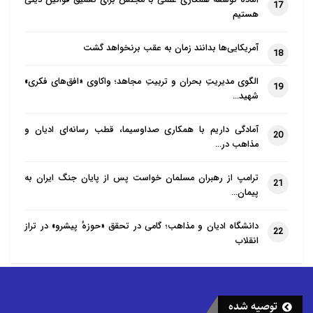
آماده توسعه همکاری علمی با مجلس برای تعمیق قوانین دینی
17
هستیم
آمریکایی‌ها بدانند زمان به عقب برنخواهد گشت
18
الگوی مدیریتِ بحران و تربیتِ مجاهد؛ واکاوی «افق‌های فکری»
19
شهید…
آمادگی داریم با همکاری صداوسیما، قطب رسانه‌ای ادیان و
20
مذاهب در…
ترامپ از رهبران مسلمان خواست پس از پایان جنگ ایران به
21
پیمان…
دانشگاه ادیان و مذاهب؛ گامی در تحقق «حوزهٔ پیشرو» در تراز
22
انقلاب
توصیه شده