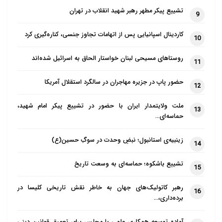
تشییع پیکر مطهر رهبر شهید انقلاب در تهران
9
کاردینال اسپانیایی پس از اتهامات تجاوز جنسی، کناره‌گیری کرد
10
روستاهای مسیحی لبنان خواستار الحاق به اسرائیل شده‌اند
11
حضور پاپ در جزیره مهاجران در سالگرد استقلال آمریکا
12
ملت ولایتمدار ایران با حضور در تشییع پیکر امام شهید،
13
حماسه‌ای…
زینبیه‌ی استانبول؛ نبضِ وحدت در سوگِ حسین(ع)
14
تشییع باشکوه؛ حماسه‌ای به وسعت تاریخ
15
رهبر کاتولیک‌های جهان به خاطر نقش تاریخی کلیسا در
16
برده‌داری،…