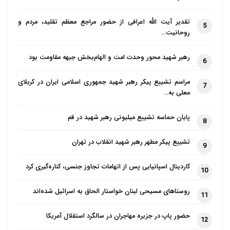
شد.
تقدیر آیت الله اعرافی از حضور مراجع معظم تقلید، مردم و
5
رهبر این سازمان در ابتدای سال گذشته با لباس غیرنظامی
روحانیت…
ظاهر شد و با رسانه های آمریکایی مصاحبه کرد و همچنین
رهبر شهید محور وحدت امت و الهام‌بخش جبهه مقاومت بود
از کلیساهای محلی که به فعالیت های مذهبی خود بازگشته
6
بودند بازدید کرد تا پیامی تبلیغاتی در مورد تسامح دینی
مراسم تشییع پیکر رهبر شهید جمهوری اسلامی ایران در کربلای
7
صادر کند. نهادهای پلیس مذهبی که امروز از طریق پیش
معلی به…
نویس قانون جدید به فعالیت خود بازگشته اند نیز برچیده
پایان حماسه تشییع میلیونی رهبر شهید در قم
8
شدند.
تشییع پیکر مطهر رهبر شهید انقلاب در تهران
الجولانی در ابتدای سال ۲۰۲۳ گفت که قوانین اسلامی
9
نباید با زور تحمیل شود.
کاردینال اسپانیایی پس از اتهامات تجاوز جنسی، کناره‌گیری کرد
10
در ماه‌های اخیر، شدت تبلیغات افراطی هیئت تحریرالشام
روستاهای مسیحی لبنان خواستار الحاق به اسرائیل شده‌اند
11
افزایش یافته است، از جمله افشای بسیاری از مدارس
مذهبی که از سال ۲۰۱۷ در ادلب گسترش یافته‌اند و در
حضور پاپ در جزیره مهاجران در سالگرد استقلال آمریکا
12