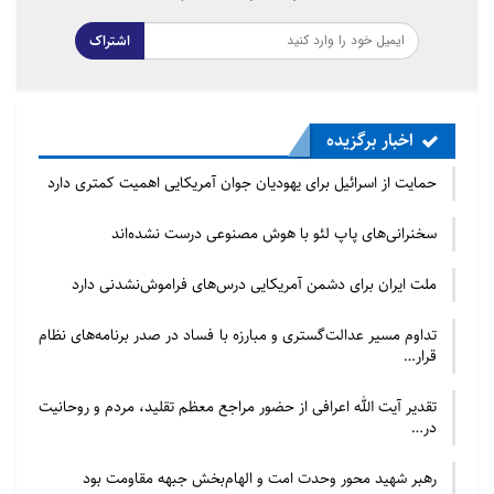
خدمات، ممنوع است.
اشتراک
مطالب مرتبط
اخبار برگزیده
حمایت از اسرائیل برای یهودیان جوان آمریکایی اهمیت
کمتری دارد
حمایت از اسرائیل برای یهودیان جوان آمریکایی اهمیت کمتری دارد
2026/07/23 - 09:21
سخنرانی‌های پاپ لئو با هوش مصنوعی درست نشده‌اند
سخنرانی‌های پاپ لئو با هوش مصنوعی درست نشده‌اند
ملت ایران برای دشمن آمریکایی درس‌های فراموش‌نشدنی دارد
2026/07/23 - 08:46
تداوم مسیر عدالت‌گستری و مبارزه با فساد در صدر برنامه‌های نظام
قرار…
واقعیت این است که بسیاری از این اقدامات در حال حاضر
در ادلب و حتی در مناطقی از شمال سوریه که تحت کنترل
تقدیر آیت الله اعرافی از حضور مراجع معظم تقلید، مردم و روحانیت
در…
«ارتش ملی» (الجيش الوطني، شبه‌نظامیان وابسته به
آنکارا) است در حال اجراست. برای مثال، ماه گذشته شاهد
رهبر شهید محور وحدت امت و الهام‌بخش جبهه مقاومت بود