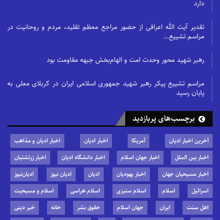
دارد
تقدیر آیت الله اعرافی از حضور مراجع معظم تقلید، مردم و روحانیت در
مراسم تشییع…
رهبر شهید محور وحدت امت و الهام‌بخش جبهه مقاومت بود
مراسم تشییع پیکر رهبر شهید جمهوری اسلامی ایران در کربلای معلی به
پایان رسید
برچسب‌های پربازدید
آخرین اخبار ادیان
آمریکا
اخبار ادیان
اخبار ادیان و مذاهب
اخبار بین الملل
اخبار جهان اسلام
اخبار دانشگاه ادیان
اخبار زرتشتیان
اخبار مسیحیان جهان
اخبار یهودیان
ادیان
ادیان نیوز
ادیان‌نیوز
اسرائیل
اسلام
اسلام ستیزی
اسلام هراسی
اسلام و مسیحیت
اهل سنت
ایران
جهان اسلام
حقوق بشر
خانه
خبر دینی