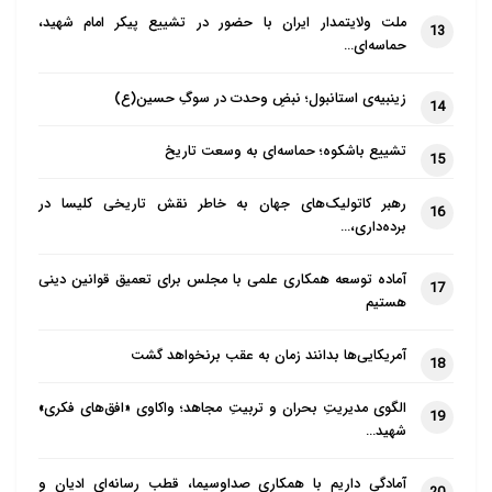
رسانه‌های این گروه غایب بودند.
ملت ولایتمدار ایران با حضور در تشییع پیکر امام شهید،
13
حماسه‌ای…
به نظر می‌رسد تحریرالشام پس از سال‌ها حضور در ادلب،
حذف تدریجی بیشتر جناح‌های رقیب و سرکوب صداهای
زینبیه‌ی استانبول؛ نبضِ وحدت در سوگِ حسین(ع)
14
مستقل، روزنامه‌نگاران، فعالان و سازمان‌های غیردولتی،
تشییع باشکوه؛ حماسه‌ای به وسعت تاریخ
اکنون کمی احساس قدرت می‌کند.
15
رهبر کاتولیک‌های جهان به خاطر نقش تاریخی کلیسا در
اگرچه «دولت نجات» هنوز به طور رسمی تایید این پروژه را
16
برده‌داری،…
اعلام نکرده است، اما وزارت کشور آن با انتشار اطلاعیه‌ای
مبنی بر گشودن باب عضویت در پلیس اخلاق عمومی به
آماده توسعه همکاری علمی با مجلس برای تعمیق قوانین دینی
17
هستیم
شرط فارغ التحصیلی از دانشکده شریعت، عضوگیری را آغاز
نموده است.
آمریکایی‌ها بدانند زمان به عقب برنخواهد گشت
18
الگوی مدیریتِ بحران و تربیتِ مجاهد؛ واکاوی «افق‌های فکری»
19
شهید…
آمادگی داریم با همکاری صداوسیما، قطب رسانه‌ای ادیان و