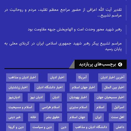
تقدیر آیت الله اعرافی از حضور مراجع معظم تقلید، مردم و روحانیت در
مراسم تشییع…
رهبر شهید محور وحدت امت و الهام‌بخش جبهه مقاومت بود
مراسم تشییع پیکر رهبر شهید جمهوری اسلامی ایران در کربلای معلی به
پایان رسید
برچسب‌های پربازدید
آخرین اخبار ادیان
آمریکا
اخبار ادیان
اخبار ادیان و مذاهب
اخبار بین الملل
اخبار جهان اسلام
اخبار دانشگاه ادیان
اخبار زرتشتیان
اخبار مسیحیان جهان
اخبار یهودیان
ادیان
ادیان نیوز
ادیان‌نیوز
اسرائیل
اسلام
اسلام ستیزی
اسلام هراسی
اسلام و مسیحیت
اهل سنت
ایران
جهان اسلام
حقوق بشر
خانه
خبر دینی
داعش
دانشگاه ادیان و مذاهب
دین
دین و سیاست
دین و کرونا