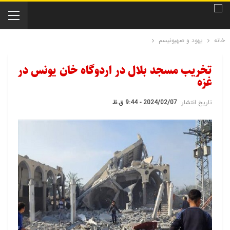
خانه
یهود و صهیونیسم
تخریب مسجد بلال در اردوگاه خان یونس در
غزه
تاریخ انتشار:
2024/02/07 - 9:44 ق.ظ