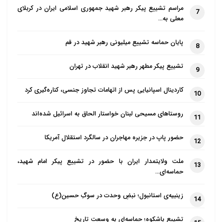
مراسم تشییع پیکر رهبر شهید جمهوری اسلامی ایران در کربلای
7
معلی به…
پایان حماسه تشییع میلیونی رهبر شهید در قم
8
تشییع پیکر مطهر رهبر شهید انقلاب در تهران
9
کاردینال اسپانیایی پس از اتهامات تجاوز جنسی، کناره‌گیری کرد
10
روستاهای مسیحی لبنان خواستار الحاق به اسرائیل شده‌اند
11
حضور پاپ در جزیره مهاجران در سالگرد استقلال آمریکا
12
ملت ولایتمدار ایران با حضور در تشییع پیکر امام شهید،
13
حماسه‌ای…
زینبیه‌ی استانبول؛ نبضِ وحدت در سوگِ حسین(ع)
14
تشییع باشکوه؛ حماسه‌ای به وسعت تاریخ