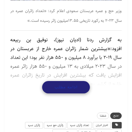
وزیر حج و عمره عربستان سعودی اعلام کرد: «تعداد زائران عمره در
سال ۲۰۲۳ به رکورد تاریخی ۱۳.۵۵میلیون زائر رسیده است.»
به گزارش ردنا (ادیان نیوز)، نوفیق بن ربیعه
افزود:«بیشترین شمار زائران عمره خارج از عربستان در
سال ۲۰۱۹ با برآورد ۸ میلیون و ۵۵۰ هزار نفر بود؛ این تعداد
در سال ۲۰۲۳ میلادی به ۱۳ میلیون و ۵۵۰ هزار زائر عمره
افزایش یافت که بیشترین افزایش در تاریخ زائران عمره
خارج از کشور به شمار می رود.»
ادامه مطلب
مطالب مرتبط
حمایت از اسرائیل برای یهودیان جوان آمریکایی اهمیت
منبع
شفقنا
کمتری…
اخبار ادیان
تعداد زائران عمره
زائران حج عمره
زائران عمره