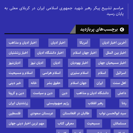
مراسم تشییع پیکر رهبر شهید جمهوری اسلامی ایران در کربلای معلی به
پایان رسید
برچسب‌های پربازدید
آخرین اخبار ادیان
آمریکا
اخبار ادیان
اخبار ادیان و مذاهب
اخبار بین الملل
اخبار جهان اسلام
اخبار دانشگاه ادیان
اخبار زرتشتیان
اخبار مسیحیان جهان
اخبار یهودیان
ادیان
ادیان نیوز
ادیان‌نیوز
اسرائیل
اسلام
اسلام ستیزی
اسلام هراسی
اسلام و مسیحیت
اهل سنت
ایران
جهان اسلام
حقوق بشر
خانه
خبر دینی
داعش
دانشگاه ادیان و مذاهب
دین
دین و سیاست
دین و کرونا
ردنا
رهبر انقلاب
رژیم صهیونیستی
زرتشتیان ایران
سید ابوالحسن نواب
طالبان در افغانستان
عربستان سعودی
فلسطین
مسلمانان
مسیحیت
معرفی کتاب
مهم ترین اخبار دینی جهان