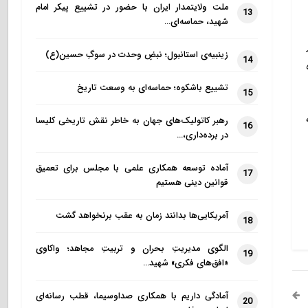
ملت ولایتمدار ایران با حضور در تشییع پیکر امام
13
شهید، حماسه‌ای…
زینبیه‌ی استانبول؛ نبضِ وحدت در سوگِ حسین(ع)
14
تشییع باشکوه؛ حماسه‌ای به وسعت تاریخ
15
رهبر کاتولیک‌های جهان به خاطر نقش تاریخی کلیسا
16
در برده‌داری،…
آماده توسعه همکاری علمی با مجلس برای تعمیق
17
قوانین دینی هستیم
آمریکایی‌ها بدانند زمان به عقب برنخواهد گشت
18
الگوی مدیریتِ بحران و تربیتِ مجاهد؛ واکاوی
19
«افق‌های فکری» شهید…
آمادگی داریم با همکاری صداوسیما، قطب رسانه‌ای
20