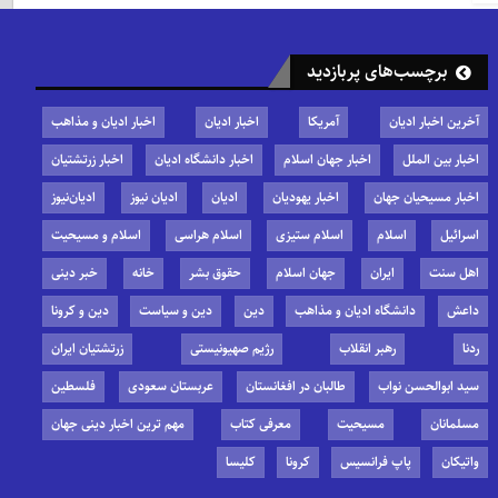
برچسب‌های پربازدید
آخرین اخبار ادیان
آمریکا
اخبار ادیان
اخبار ادیان و مذاهب
اخبار بین الملل
اخبار جهان اسلام
اخبار دانشگاه ادیان
اخبار زرتشتیان
اخبار مسیحیان جهان
اخبار یهودیان
ادیان
ادیان نیوز
ادیان‌نیوز
اسرائیل
اسلام
اسلام ستیزی
اسلام هراسی
اسلام و مسیحیت
اهل سنت
ایران
جهان اسلام
حقوق بشر
خانه
خبر دینی
داعش
دانشگاه ادیان و مذاهب
دین
دین و سیاست
دین و کرونا
ردنا
رهبر انقلاب
رژیم صهیونیستی
زرتشتیان ایران
سید ابوالحسن نواب
طالبان در افغانستان
عربستان سعودی
فلسطین
مسلمانان
مسیحیت
معرفی کتاب
مهم ترین اخبار دینی جهان
واتیکان
پاپ فرانسیس
کرونا
کلیسا