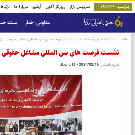
سرویس بازار
رپورتاژ آگهی
آرشیو
دربارۀ ما
ارتباط 
پنج‌شنبه - 2026/08/06
عناوین اخبار
بسته خب
خانه
دانشگاه ادیان و مذاهب
نشست فرصت های بین المللی مشاغل حقوقی برگزا
نشست فرصت های بین المللی مشاغل حقوقی بر
تاریخ انتشار:
2024/02/16 - 5:11 ب.ظ