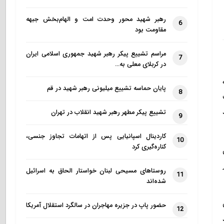
رهبر شهید محور وحدت امت و الهام‌بخش جبهه
6
مقاومت بود
مراسم تشییع پیکر رهبر شهید جمهوری اسلامی ایران
7
در کربلای معلی به…
پایان حماسه تشییع میلیونی رهبر شهید در قم
8
تشییع پیکر مطهر رهبر شهید انقلاب در تهران
9
کاردینال اسپانیایی پس از اتهامات تجاوز جنسی،
10
کناره‌گیری کرد
روستاهای مسیحی لبنان خواستار الحاق به اسرائیل
11
شده‌اند
حضور پاپ در جزیره مهاجران در سالگرد استقلال آمریکا
12