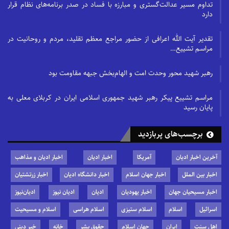
تداوم مسیر عدالت‌گستری و مبارزه با فساد در صدر برنامه‌های نظام قرار
دارد
تقدیر آیت الله اعرافی از حضور مراجع معظم تقلید، مردم و روحانیت در
مراسم تشییع…
رهبر شهید محور وحدت امت و الهام‌بخش جبهه مقاومت بود
مراسم تشییع پیکر رهبر شهید جمهوری اسلامی ایران در کربلای معلی به
پایان رسید
برچسب‌های پربازدید
آخرین اخبار ادیان
آمریکا
اخبار ادیان
اخبار ادیان و مذاهب
اخبار بین الملل
اخبار جهان اسلام
اخبار دانشگاه ادیان
اخبار زرتشتیان
اخبار مسیحیان جهان
اخبار یهودیان
ادیان
ادیان نیوز
ادیان‌نیوز
اسرائیل
اسلام
اسلام ستیزی
اسلام هراسی
اسلام و مسیحیت
اهل سنت
ایران
جهان اسلام
حقوق بشر
خانه
خبر دینی