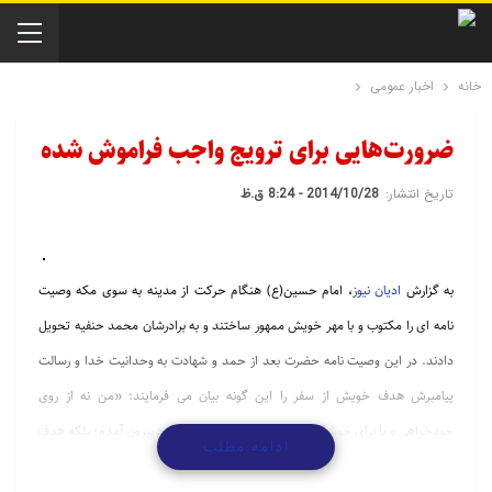
خانه
اخبار عمومی
ضرورت‌هایی برای ترویج واجب فراموش شده
تاریخ انتشار:
2014/10/28 - 8:24 ق.ظ
به گزارش
ادیان نیوز
، امام حسین(ع) هنگام حرکت از مدینه به سوی مکه وصیت
نامه ای را مکتوب و با مهر خویش ممهور ساختند و به برادرشان محمد حنفیه تحویل
دادند. در این وصیت نامه حضرت بعد از حمد و شهادت به وحدانیت خدا و رسالت
پیامبرش هدف خویش از سفر را این گونه بیان می فرمایند: «من نه از روی
خودخواهی و یا برای خوشگذرانی و نه برای فساد از شهر خود بیرون آمدم؛ بلکه هدف
ادامه مطلب
من از این سفر، امر به معروف و نهی از منکر و خواسته ام از این حرکت، اصلاح