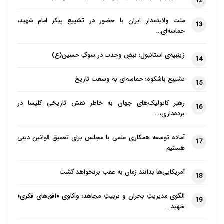
12
مناسبی جهت بازبینی، آسیب شناسی این واجب دینی در
کشور فراهم می آورد.حمایت همه جانبه از آمرین به
ملت ولایتمدار ایران با حضور در تشییع پیکر امام شهید،
13
حماسه‌ای…
معروف در کشور از طریق وضع و اجرای قوانین حمایتی،
ترویج و تبلیغ این مهم در رسانه ها(خصوصاً رسانه ی ملی)
زینبیه‌ی استانبول؛ نبضِ وحدت در سوگِ حسین(ع)
14
به عنوان«اصل نظارت عمومی» و تعامل دستگاه های
ذیربط در خصوص نهادینه کردن فرهنگ امر به معروف و
تشییع باشکوه؛ حماسه‌ای به وسعت تاریخ
15
نهی از منکر می تواند در راستای ترویج این فرهنگ ارزشی
رهبر کاتولیک‌های جهان به خاطر نقش تاریخی کلیسا در
در جامعه موثر واقع شود.
16
برده‌داری،…
مهدی یاراحمدی خراسانی
منبع: فرهنگ
آماده توسعه همکاری علمی با مجلس برای تعمیق قوانین دینی
17
هستیم
آمریکایی‌ها بدانند زمان به عقب برنخواهد گشت
18
الگوی مدیریتِ بحران و تربیتِ مجاهد؛ واکاوی «افق‌های فکری»
19
شهید…