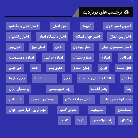
برچسب‌های پربازدید
آخرین اخبار ادیان
آمریکا
اخبار ادیان
اخبار ادیان و مذاهب
اخبار بین الملل
اخبار جهان اسلام
اخبار دانشگاه ادیان
اخبار زرتشتیان
اخبار مسیحیان جهان
اخبار یهودیان
ادیان
ادیان نیوز
ادیان‌نیوز
اسرائیل
اسلام
اسلام ستیزی
اسلام هراسی
اسلام و مسیحیت
اهل سنت
ایران
جهان اسلام
حقوق بشر
خانه
خبر دینی
داعش
دانشگاه ادیان و مذاهب
دین
دین و سیاست
دین و کرونا
ردنا
رهبر انقلاب
رژیم صهیونیستی
زرتشتیان ایران
سید ابوالحسن نواب
طالبان در افغانستان
عربستان سعودی
فلسطین
مسلمانان
مسیحیت
معرفی کتاب
مهم ترین اخبار دینی جهان
واتیکان
پاپ فرانسیس
کرونا
کلیسا