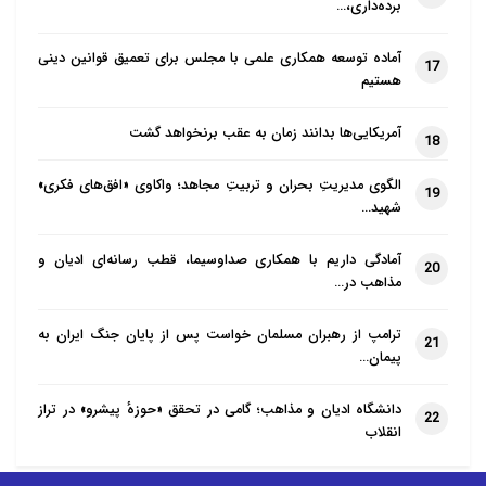
برده‌داری،…
آماده توسعه همکاری علمی با مجلس برای تعمیق قوانین دینی
17
هستیم
آمریکایی‌ها بدانند زمان به عقب برنخواهد گشت
18
الگوی مدیریتِ بحران و تربیتِ مجاهد؛ واکاوی «افق‌های فکری»
19
شهید…
آمادگی داریم با همکاری صداوسیما، قطب رسانه‌ای ادیان و
20
مذاهب در…
ترامپ از رهبران مسلمان خواست پس از پایان جنگ ایران به
21
پیمان…
دانشگاه ادیان و مذاهب؛ گامی در تحقق «حوزهٔ پیشرو» در تراز
22
انقلاب