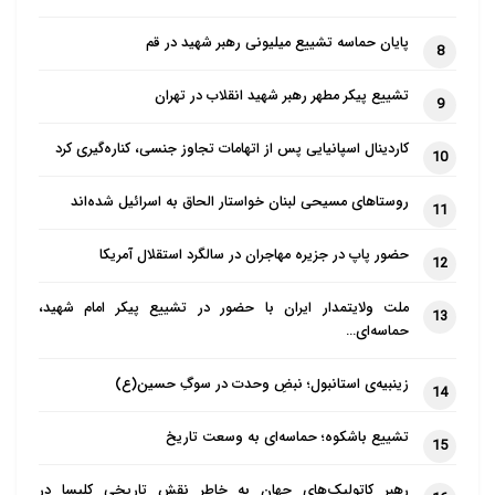
پایان حماسه تشییع میلیونی رهبر شهید در قم
8
تشییع پیکر مطهر رهبر شهید انقلاب در تهران
9
کاردینال اسپانیایی پس از اتهامات تجاوز جنسی، کناره‌گیری کرد
10
روستاهای مسیحی لبنان خواستار الحاق به اسرائیل شده‌اند
11
حضور پاپ در جزیره مهاجران در سالگرد استقلال آمریکا
12
ملت ولایتمدار ایران با حضور در تشییع پیکر امام شهید،
13
حماسه‌ای…
زینبیه‌ی استانبول؛ نبضِ وحدت در سوگِ حسین(ع)
14
تشییع باشکوه؛ حماسه‌ای به وسعت تاریخ
15
رهبر کاتولیک‌های جهان به خاطر نقش تاریخی کلیسا در