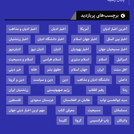
برچسب‌های پربازدید
آخرین اخبار ادیان
آمریکا
اخبار ادیان
اخبار ادیان و مذاهب
اخبار بین الملل
اخبار جهان اسلام
اخبار دانشگاه ادیان
اخبار زرتشتیان
اخبار مسیحیان جهان
اخبار یهودیان
ادیان
ادیان نیوز
ادیان‌نیوز
اسرائیل
اسلام
اسلام ستیزی
اسلام هراسی
اسلام و مسیحیت
اهل سنت
ایران
جهان اسلام
حقوق بشر
خانه
خبر دینی
داعش
دانشگاه ادیان و مذاهب
دین
دین و سیاست
دین و کرونا
ردنا
رهبر انقلاب
رژیم صهیونیستی
زرتشتیان ایران
سید ابوالحسن نواب
طالبان در افغانستان
عربستان سعودی
فلسطین
مسلمانان
مسیحیت
معرفی کتاب
مهم ترین اخبار دینی جهان
واتیکان
پاپ فرانسیس
کرونا
کلیسا