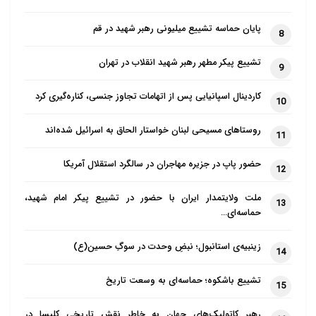
پایان حماسه تشییع میلیونی رهبر شهید در قم
8
تشییع پیکر مطهر رهبر شهید انقلاب در تهران
9
کاردینال اسپانیایی پس از اتهامات تجاوز جنسی، کناره‌گیری کرد
10
روستاهای مسیحی لبنان خواستار الحاق به اسرائیل شده‌اند
11
حضور پاپ در جزیره مهاجران در سالگرد استقلال آمریکا
12
ملت ولایتمدار ایران با حضور در تشییع پیکر امام شهید،
13
حماسه‌ای…
زینبیه‌ی استانبول؛ نبضِ وحدت در سوگِ حسین(ع)
14
تشییع باشکوه؛ حماسه‌ای به وسعت تاریخ
15
رهبر کاتولیک‌های جهان به خاطر نقش تاریخی کلیسا در