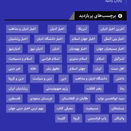
پایان رسید
برچسب‌های پربازدید
آخرین اخبار ادیان
آمریکا
اخبار ادیان
اخبار ادیان و مذاهب
اخبار بین الملل
اخبار جهان اسلام
اخبار دانشگاه ادیان
اخبار زرتشتیان
اخبار مسیحیان جهان
اخبار یهودیان
ادیان
ادیان نیوز
ادیان‌نیوز
اسرائیل
اسلام
اسلام ستیزی
اسلام هراسی
اسلام و مسیحیت
اهل سنت
ایران
جهان اسلام
حقوق بشر
خانه
خبر دینی
داعش
دانشگاه ادیان و مذاهب
دین
دین و سیاست
دین و کرونا
ردنا
رهبر انقلاب
رژیم صهیونیستی
زرتشتیان ایران
سید ابوالحسن نواب
طالبان در افغانستان
عربستان سعودی
فلسطین
مسلمانان
مسیحیت
معرفی کتاب
مهم ترین اخبار دینی جهان
واتیکان
پاپ فرانسیس
کرونا
کلیسا