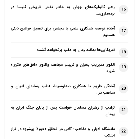
رهبر کاتولیک‌های جهان به خاطر نقش تاریخی کلیسا در
16
برده‌داری،…
آماده توسعه همکاری علمی با مجلس برای تعمیق قوانین دینی
17
هستیم
آمریکایی‌ها بدانند زمان به عقب برنخواهد گشت
18
الگوی مدیریتِ بحران و تربیتِ مجاهد؛ واکاوی «افق‌های فکری»
19
شهید…
آمادگی داریم با همکاری صداوسیما، قطب رسانه‌ای ادیان و
20
مذاهب در…
ترامپ از رهبران مسلمان خواست پس از پایان جنگ ایران به
21
پیمان…
دانشگاه ادیان و مذاهب؛ گامی در تحقق «حوزهٔ پیشرو» در تراز
22
انقلاب