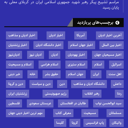
مراسم تشییع پیکر رهبر شهید جمهوری اسلامی ایران در کربلای معلی به
پایان رسید
برچسب‌های پربازدید
آخرین اخبار ادیان
آمریکا
اخبار ادیان
اخبار ادیان و مذاهب
اخبار بین الملل
اخبار جهان اسلام
اخبار دانشگاه ادیان
اخبار زرتشتیان
اخبار مسیحیان جهان
اخبار یهودیان
ادیان
ادیان نیوز
ادیان‌نیوز
اسرائیل
اسلام
اسلام ستیزی
اسلام هراسی
اسلام و مسیحیت
اهل سنت
ایران
جهان اسلام
حقوق بشر
خانه
خبر دینی
داعش
دانشگاه ادیان و مذاهب
دین
دین و سیاست
دین و کرونا
ردنا
رهبر انقلاب
رژیم صهیونیستی
زرتشتیان ایران
سید ابوالحسن نواب
طالبان در افغانستان
عربستان سعودی
فلسطین
مسلمانان
مسیحیت
معرفی کتاب
مهم ترین اخبار دینی جهان
واتیکان
پاپ فرانسیس
کرونا
کلیسا