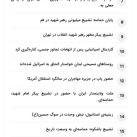
7
معلی به…
پایان حماسه تشییع میلیونی رهبر شهید در قم
8
تشییع پیکر مطهر رهبر شهید انقلاب در تهران
9
کاردینال اسپانیایی پس از اتهامات تجاوز جنسی، کناره‌گیری کرد
10
روستاهای مسیحی لبنان خواستار الحاق به اسرائیل شده‌اند
11
حضور پاپ در جزیره مهاجران در سالگرد استقلال آمریکا
12
ملت ولایتمدار ایران با حضور در تشییع پیکر امام شهید،
13
حماسه‌ای…
زینبیه‌ی استانبول؛ نبضِ وحدت در سوگِ حسین(ع)
14
تشییع باشکوه؛ حماسه‌ای به وسعت تاریخ
15