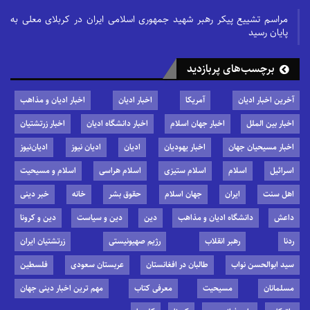
مراسم تشییع پیکر رهبر شهید جمهوری اسلامی ایران در کربلای معلی به
پایان رسید
برچسب‌های پربازدید
آخرین اخبار ادیان
آمریکا
اخبار ادیان
اخبار ادیان و مذاهب
اخبار بین الملل
اخبار جهان اسلام
اخبار دانشگاه ادیان
اخبار زرتشتیان
اخبار مسیحیان جهان
اخبار یهودیان
ادیان
ادیان نیوز
ادیان‌نیوز
اسرائیل
اسلام
اسلام ستیزی
اسلام هراسی
اسلام و مسیحیت
اهل سنت
ایران
جهان اسلام
حقوق بشر
خانه
خبر دینی
داعش
دانشگاه ادیان و مذاهب
دین
دین و سیاست
دین و کرونا
ردنا
رهبر انقلاب
رژیم صهیونیستی
زرتشتیان ایران
سید ابوالحسن نواب
طالبان در افغانستان
عربستان سعودی
فلسطین
مسلمانان
مسیحیت
معرفی کتاب
مهم ترین اخبار دینی جهان