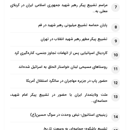
مراسم تشییع پیکر رهبر شهید جمهوری اسلامی ایران در کربلای
7
معلی به…
پایان حماسه تشییع میلیونی رهبر شهید در قم
8
تشییع پیکر مطهر رهبر شهید انقلاب در تهران
9
کاردینال اسپانیایی پس از اتهامات تجاوز جنسی، کناره‌گیری کرد
10
روستاهای مسیحی لبنان خواستار الحاق به اسرائیل شده‌اند
11
حضور پاپ در جزیره مهاجران در سالگرد استقلال آمریکا
12
ملت ولایتمدار ایران با حضور در تشییع پیکر امام شهید،
13
حماسه‌ای…
زینبیه‌ی استانبول؛ نبضِ وحدت در سوگِ حسین(ع)
14
تشییع باشکوه؛ حماسه‌ای به وسعت تاریخ