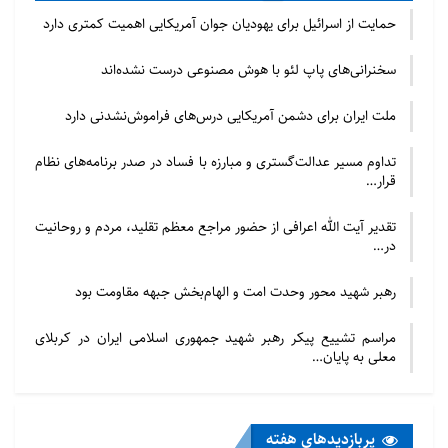
إسلامي واحد و تحت سيادة الإسلام. فهل في هكذا ظروف
حمایت از اسرائیل برای یهودیان جوان آمریکایی اهمیت کمتری دارد
يسخر الإسلام حق سيادته لصالح المسلمين و ضد أتباع
سائر الأديان؟ أو أنه يعترف رسميا بوجود سائر الأديان و
سخنرانی‌های پاپ لئو با هوش مصنوعی درست نشده‌اند
يؤكد علي حق الحياة الاجتماعية؟
ملت ایران برای دشمن آمریکایی درس‌های فراموش‌نشدنی دارد
الهدف من تدوين هذه المقالة هو الإجابة عن هذا السؤال و
تداوم مسیر عدالت‌گستری و مبارزه با فساد در صدر برنامه‌های نظام
دراسة الموضوع المذكور، حيث اتبع الباحث منهج بحث
قرار…
تفصيلي – تحليلي و اعتمد علي المصادر الإسلامية، أي
تقدیر آیت الله اعرافی از حضور مراجع معظم تقلید، مردم و روحانیت
القرآن الكريم وسنة المعصومين. في بادئ الأمر تم بيان
در…
المقصود من المواطنين غير المسلمين و من ثم ذكرت
رهبر شهید محور وحدت امت و الهام‌بخش جبهه مقاومت بود
حقوقهم وتكاليفهم، فحقوق المواطنين غير المسلمين قد
تم بيانها في إطار العناوين التالية: كرامة الإنسان، الحصانة
مراسم تشییع پیکر رهبر شهید جمهوری اسلامی ایران در کربلای
الشاملة، الحرية الدينية، الحقوق القضائية، حرية
معلی به پایان…
النشاطات الاجتماعية والسياسية. أما تكاليفهم فقد تم
بيانها في إطار العناوين التالية: احترام قوانين المجتمع
پربازدید‌های هفته
الإسلامي، العمل بعهدهم مع الحكومة الإسلامية، عدم