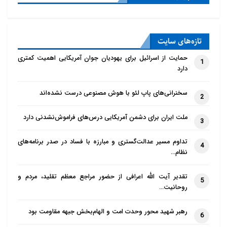
التعاون مع أعداء النظام الإسلامي، دفع الضرائب.
عندما يتم تنفيذ شروط المواطنة فلا يوجد أي اختلاف بين
تازه‌‌های سایت
المواطنين المسلمين وغير المسلمين من ناحية التمتع
حمایت از اسرائیل برای یهودیان جوان آمریکایی اهمیت کمتری
1
بالحقوق الاجتماعية، وجميع المواطنين يحظون بحياة آمنة
دارد
بصفتهم أمة واحدة و أتباع بلد واحد.
سخنرانی‌های پاپ لئو با هوش مصنوعی درست نشده‌اند
2
كليد واژه:
كليدواژه فارسي: حکومت اسلامي، غير
ملت ایران برای دشمن آمریکایی درس‌های فراموش‌نشدنی دارد
3
مسلمانان، همزيستي، اسلام ستيزي، شهروندان (كليدواژه
تداوم مسیر عدالت‌گستری و مبارزه با فساد در صدر برنامه‌های
عربي: الحكومة الإسلامية، غير المسلمين، التعايش،
4
نظام…
مناهضة الإسلام، المواطنون)
تقدیر آیت الله اعرافی از حضور مراجع معظم تقلید، مردم و
5
حقوق و تکاليف شهروندان غير مسلمان در جامعه اسلامي
روحانیت…
رهبر شهید محور وحدت امت و الهام‌بخش جبهه مقاومت بود
6