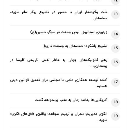
12
ملت ولایتمدار ایران با حضور در تشییع پیکر امام شهید،
13
حماسه‌ای…
زینبیه‌ی استانبول؛ نبضِ وحدت در سوگِ حسین(ع)
14
تشییع باشکوه؛ حماسه‌ای به وسعت تاریخ
15
رهبر کاتولیک‌های جهان به خاطر نقش تاریخی کلیسا در
16
برده‌داری،…
آماده توسعه همکاری علمی با مجلس برای تعمیق قوانین دینی
17
هستیم
آمریکایی‌ها بدانند زمان به عقب برنخواهد گشت
18
الگوی مدیریتِ بحران و تربیتِ مجاهد؛ واکاوی «افق‌های فکری»
19
شهید…