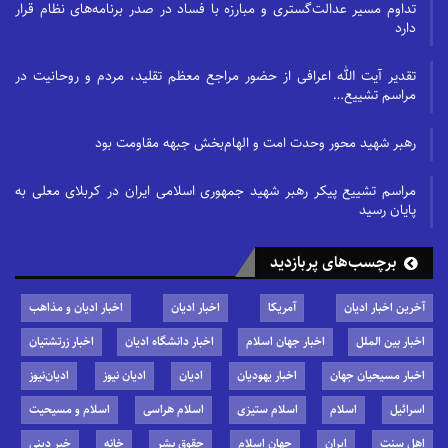
تداوم مسیر عدالت‌گستری و مبارزه با فساد در صدر برنامه‌های نظام قرار
دارد
تقدیر آیت الله اعرافی از حضور مراجع معظم تقلید، مردم و روحانیت در
مراسم تشییع…
رهبر شهید محور وحدت امت و الهام‌بخش جبهه مقاومت بود
مراسم تشییع پیکر رهبر شهید جمهوری اسلامی ایران در کربلای معلی به
پایان رسید
برچسب‌های پربازدید
آخرین اخبار ادیان
آمریکا
اخبار ادیان
اخبار ادیان و مذاهب
اخبار بین الملل
اخبار جهان اسلام
اخبار دانشگاه ادیان
اخبار زرتشتیان
اخبار مسیحیان جهان
اخبار یهودیان
ادیان
ادیان نیوز
ادیان‌نیوز
اسرائیل
اسلام
اسلام ستیزی
اسلام هراسی
اسلام و مسیحیت
اهل سنت
ایران
جهان اسلام
حقوق بشر
خانه
خبر دینی