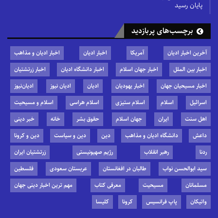
پایان رسید
برچسب‌های پربازدید
آخرین اخبار ادیان
آمریکا
اخبار ادیان
اخبار ادیان و مذاهب
اخبار بین الملل
اخبار جهان اسلام
اخبار دانشگاه ادیان
اخبار زرتشتیان
اخبار مسیحیان جهان
اخبار یهودیان
ادیان
ادیان نیوز
ادیان‌نیوز
اسرائیل
اسلام
اسلام ستیزی
اسلام هراسی
اسلام و مسیحیت
اهل سنت
ایران
جهان اسلام
حقوق بشر
خانه
خبر دینی
داعش
دانشگاه ادیان و مذاهب
دین
دین و سیاست
دین و کرونا
ردنا
رهبر انقلاب
رژیم صهیونیستی
زرتشتیان ایران
سید ابوالحسن نواب
طالبان در افغانستان
عربستان سعودی
فلسطین
مسلمانان
مسیحیت
معرفی کتاب
مهم ترین اخبار دینی جهان
واتیکان
پاپ فرانسیس
کرونا
کلیسا