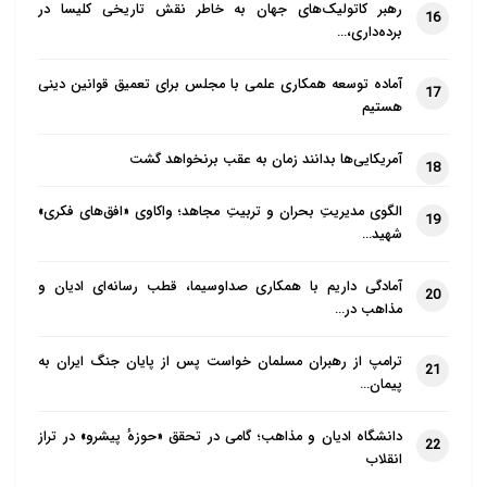
رهبر کاتولیک‌های جهان به خاطر نقش تاریخی کلیسا در
16
برده‌داری،…
آماده توسعه همکاری علمی با مجلس برای تعمیق قوانین دینی
17
هستیم
آمریکایی‌ها بدانند زمان به عقب برنخواهد گشت
18
الگوی مدیریتِ بحران و تربیتِ مجاهد؛ واکاوی «افق‌های فکری»
19
شهید…
آمادگی داریم با همکاری صداوسیما، قطب رسانه‌ای ادیان و
20
مذاهب در…
ترامپ از رهبران مسلمان خواست پس از پایان جنگ ایران به
21
پیمان…
دانشگاه ادیان و مذاهب؛ گامی در تحقق «حوزهٔ پیشرو» در تراز
22
انقلاب