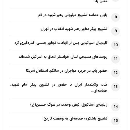
معلی به…
پایان حماسه تشییع میلیونی رهبر شهید در قم
8
تشییع پیکر مطهر رهبر شهید انقلاب در تهران
9
کاردینال اسپانیایی پس از اتهامات تجاوز جنسی، کناره‌گیری کرد
10
روستاهای مسیحی لبنان خواستار الحاق به اسرائیل شده‌اند
11
حضور پاپ در جزیره مهاجران در سالگرد استقلال آمریکا
12
ملت ولایتمدار ایران با حضور در تشییع پیکر امام شهید،
13
حماسه‌ای…
زینبیه‌ی استانبول؛ نبضِ وحدت در سوگِ حسین(ع)
14
تشییع باشکوه؛ حماسه‌ای به وسعت تاریخ
15