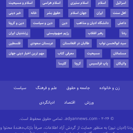
اسرائیل
اسلام
اسلام ستیزی
اسلام هراسی
اسلام و مسیحیت
اهل سنت
ایران
جهان اسلام
حقوق بشر
خانه
خبر دینی
داعش
دانشگاه ادیان و مذاهب
دین
دین و سیاست
دین و کرونا
ردنا
رهبر انقلاب
رژیم صهیونیستی
زرتشتیان ایران
سید ابوالحسن نواب
طالبان در افغانستان
عربستان سعودی
فلسطین
مسلمانان
مسیحیت
معرفی کتاب
مهم ترین اخبار دینی جهان
واتیکان
پاپ فرانسیس
کرونا
کلیسا
زن و خانواده
جامعه و حقوق
علم و فرهنگ
سیاست
ورزش
اقتصاد
ادیانگردی
© 2026 - adyannews.com. تمامی حقوق محفوظ است.
ردنا (ادیان نیوز) به منظور حمایت از گردش آزاد اطلاعات، صرفاً بازتاب‌دهندهٔ محتوا و