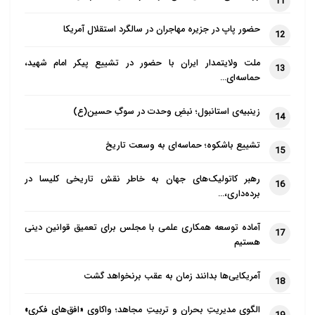
11
حضور پاپ در جزیره مهاجران در سالگرد استقلال آمریکا
12
ملت ولایتمدار ایران با حضور در تشییع پیکر امام شهید،
13
حماسه‌ای…
زینبیه‌ی استانبول؛ نبضِ وحدت در سوگِ حسین(ع)
14
تشییع باشکوه؛ حماسه‌ای به وسعت تاریخ
15
رهبر کاتولیک‌های جهان به خاطر نقش تاریخی کلیسا در
16
برده‌داری،…
آماده توسعه همکاری علمی با مجلس برای تعمیق قوانین دینی
17
هستیم
آمریکایی‌ها بدانند زمان به عقب برنخواهد گشت
18
الگوی مدیریتِ بحران و تربیتِ مجاهد؛ واکاوی «افق‌های فکری»