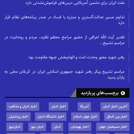
ملت ایران برای دشمن آمریکایی درس‌های فراموش‌نشدنی دارد
تداوم مسیر عدالت‌گستری و مبارزه با فساد در صدر برنامه‌های نظام قرار
دارد
تقدیر آیت الله اعرافی از حضور مراجع معظم تقلید، مردم و روحانیت در
مراسم تشییع…
رهبر شهید محور وحدت امت و الهام‌بخش جبهه مقاومت بود
مراسم تشییع پیکر رهبر شهید جمهوری اسلامی ایران در کربلای معلی به
پایان رسید
برچسب‌های پربازدید
آخرین اخبار ادیان
آمریکا
اخبار ادیان
اخبار ادیان و مذاهب
اخبار بین الملل
اخبار جهان اسلام
اخبار دانشگاه ادیان
اخبار زرتشتیان
اخبار مسیحیان جهان
اخبار یهودیان
ادیان
ادیان نیوز
ادیان‌نیوز