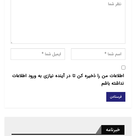
در این طور مواقع معمولاً اشغالگران ادعا
می‌کنند که نظامیانشان هدف تیراندازی قرار گرفته‌اند و به
همین علت
تیراندازی کرده‌اند. معمولاً ورود اشغالگران به این گونه
اماکن که کوچه‌های
بسیار باریک و تراکم جمعیتی بسیار بالائی دارد منجر به
درگیری می‌شود.
اطلاعات من را ذخیره کن تا در آینده نیازی به ورود اطلاعات
نداشته باشم
خبرنامه