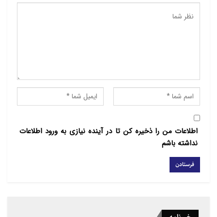
یاسر) به تاریخ ۴ خرداد ۱۳۹۲ شمسی (مصادف با ۱۵ رجب
المرجب ۱۴۳۴ قمری) بال
در بال ملائک گشود و در زادگاهش تشییع و تدفین شد. ۱۰
ماه بعد، به تاریخ
۲۵ اسفند ۱۳۹۲ شمسی (برابر با ۱۵ جمادی الاول ۱۴۳۵
قمری) برادرش «سید حیدر»
(که نام نظامی «سید یاسر» را برای خود انتخاب کرده بود)
نیز در‌‌ همان
جبهه، خرقهٔ شهادت پوشید و به «عباس» ملحق گشت.
اطلاعات من را ذخیره کن تا در آینده نیازی به ورود اطلاعات
نداشته باشم