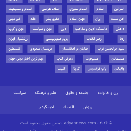
اسرائیل
اسلام
اسلام ستیزی
اسلام هراسی
اسلام و مسیحیت
اهل سنت
ایران
جهان اسلام
حقوق بشر
خانه
خبر دینی
داعش
دانشگاه ادیان و مذاهب
دین
دین و سیاست
دین و کرونا
ردنا
رهبر انقلاب
رژیم صهیونیستی
زرتشتیان ایران
سید ابوالحسن نواب
طالبان در افغانستان
عربستان سعودی
فلسطین
مسلمانان
مسیحیت
معرفی کتاب
مهم ترین اخبار دینی جهان
واتیکان
پاپ فرانسیس
کرونا
کلیسا
زن و خانواده
جامعه و حقوق
علم و فرهنگ
سیاست
ورزش
اقتصاد
ادیانگردی
© 2026 - adyannews.com. تمامی حقوق محفوظ است.