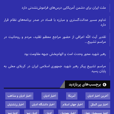
ملت ایران برای دشمن آمریکایی درس‌های فراموش‌نشدنی دارد
تداوم مسیر عدالت‌گستری و مبارزه با فساد در صدر برنامه‌های نظام قرار
دارد
تقدیر آیت الله اعرافی از حضور مراجع معظم تقلید، مردم و روحانیت در
مراسم تشییع…
رهبر شهید محور وحدت امت و الهام‌بخش جبهه مقاومت بود
مراسم تشییع پیکر رهبر شهید جمهوری اسلامی ایران در کربلای معلی به
پایان رسید
برچسب‌های پربازدید
آخرین اخبار ادیان
آمریکا
اخبار ادیان
اخبار ادیان و مذاهب
اخبار بین الملل
اخبار جهان اسلام
اخبار دانشگاه ادیان
اخبار زرتشتیان
اخبار مسیحیان جهان
اخبار یهودیان
ادیان
ادیان نیوز
ادیان‌نیوز