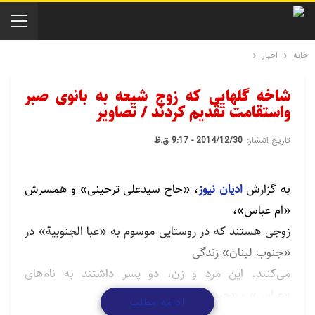
خانه
اخبار
شاخه گلهایی که زوج شیعه به بانوی صبر
واستقامت تقدیم کردند / تصاویر
تاریخ انتشار:
2014/12/30 - 9:17 ق.ظ
به گزارش
ادیان نیوز
، «حاج سیدعلی ترحینی» و همسرش
«ام عباس»،
زوجی هستند که در روستایی موسوم به «عبا الجنوبیة» در
«جنوب لبنان» زندگی
می‌کنند. این مرد و زن، دو پسر داشتند به نام‌های
«عباس» و «حیدر» که هر دو
ادامه مطلب