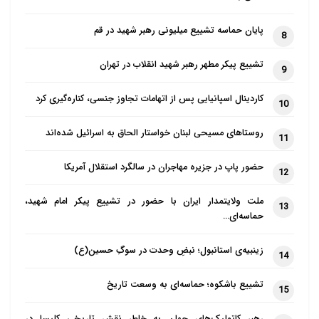
پایان حماسه تشییع میلیونی رهبر شهید در قم
8
تشییع پیکر مطهر رهبر شهید انقلاب در تهران
9
کاردینال اسپانیایی پس از اتهامات تجاوز جنسی، کناره‌گیری کرد
10
روستاهای مسیحی لبنان خواستار الحاق به اسرائیل شده‌اند
11
حضور پاپ در جزیره مهاجران در سالگرد استقلال آمریکا
12
ملت ولایتمدار ایران با حضور در تشییع پیکر امام شهید،
13
حماسه‌ای…
زینبیه‌ی استانبول؛ نبضِ وحدت در سوگِ حسین(ع)
14
تشییع باشکوه؛ حماسه‌ای به وسعت تاریخ
15