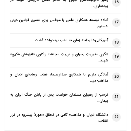
رهبر کاتولیک‌های جهان به خاطر نقش تاریخی کلیسا در
16
برده‌داری،…
آماده توسعه همکاری علمی با مجلس برای تعمیق قوانین دینی
17
هستیم
آمریکایی‌ها بدانند زمان به عقب برنخواهد گشت
18
الگوی مدیریتِ بحران و تربیتِ مجاهد؛ واکاوی «افق‌های فکری»
19
شهید…
آمادگی داریم با همکاری صداوسیما، قطب رسانه‌ای ادیان و
20
مذاهب در…
ترامپ از رهبران مسلمان خواست پس از پایان جنگ ایران به
21
پیمان…
دانشگاه ادیان و مذاهب؛ گامی در تحقق «حوزهٔ پیشرو» در تراز
22
انقلاب