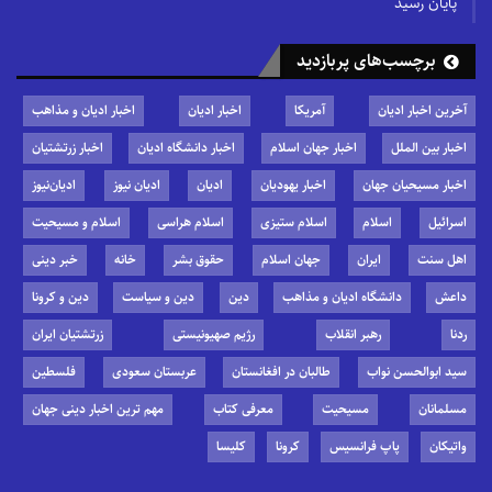
پایان رسید
برچسب‌های پربازدید
آخرین اخبار ادیان
آمریکا
اخبار ادیان
اخبار ادیان و مذاهب
اخبار بین الملل
اخبار جهان اسلام
اخبار دانشگاه ادیان
اخبار زرتشتیان
اخبار مسیحیان جهان
اخبار یهودیان
ادیان
ادیان نیوز
ادیان‌نیوز
اسرائیل
اسلام
اسلام ستیزی
اسلام هراسی
اسلام و مسیحیت
اهل سنت
ایران
جهان اسلام
حقوق بشر
خانه
خبر دینی
داعش
دانشگاه ادیان و مذاهب
دین
دین و سیاست
دین و کرونا
ردنا
رهبر انقلاب
رژیم صهیونیستی
زرتشتیان ایران
سید ابوالحسن نواب
طالبان در افغانستان
عربستان سعودی
فلسطین
مسلمانان
مسیحیت
معرفی کتاب
مهم ترین اخبار دینی جهان
واتیکان
پاپ فرانسیس
کرونا
کلیسا