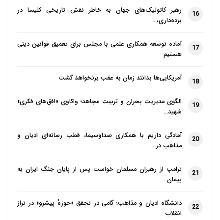
رهبر کاتولیک‌های جهان به خاطر نقش تاریخی کلیسا در
16
برده‌داری،…
آماده توسعه همکاری علمی با مجلس برای تعمیق قوانین دینی
17
هستیم
آمریکایی‌ها بدانند زمان به عقب برنخواهد گشت
18
الگوی مدیریتِ بحران و تربیتِ مجاهد؛ واکاوی «افق‌های فکری»
19
شهید…
آمادگی داریم با همکاری صداوسیما، قطب رسانه‌ای ادیان و
20
مذاهب در…
ترامپ از رهبران مسلمان خواست پس از پایان جنگ ایران به
21
پیمان…
دانشگاه ادیان و مذاهب؛ گامی در تحقق «حوزهٔ پیشرو» در تراز
22
انقلاب