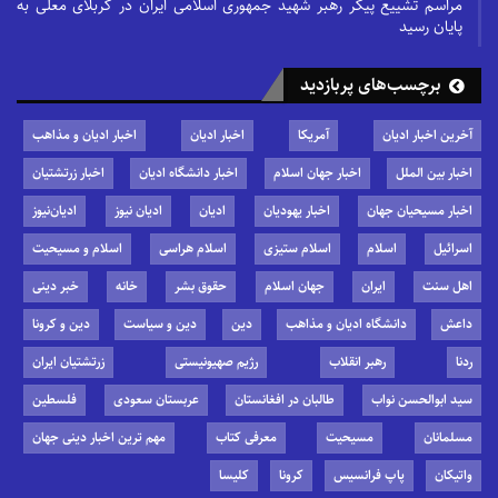
مراسم تشییع پیکر رهبر شهید جمهوری اسلامی ایران در کربلای معلی به
پایان رسید
برچسب‌های پربازدید
آخرین اخبار ادیان
آمریکا
اخبار ادیان
اخبار ادیان و مذاهب
اخبار بین الملل
اخبار جهان اسلام
اخبار دانشگاه ادیان
اخبار زرتشتیان
اخبار مسیحیان جهان
اخبار یهودیان
ادیان
ادیان نیوز
ادیان‌نیوز
اسرائیل
اسلام
اسلام ستیزی
اسلام هراسی
اسلام و مسیحیت
اهل سنت
ایران
جهان اسلام
حقوق بشر
خانه
خبر دینی
داعش
دانشگاه ادیان و مذاهب
دین
دین و سیاست
دین و کرونا
ردنا
رهبر انقلاب
رژیم صهیونیستی
زرتشتیان ایران
سید ابوالحسن نواب
طالبان در افغانستان
عربستان سعودی
فلسطین
مسلمانان
مسیحیت
معرفی کتاب
مهم ترین اخبار دینی جهان
واتیکان
پاپ فرانسیس
کرونا
کلیسا