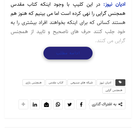
ادیان نیوز:
در این کلیپ با وجود اینکه کتاب مقدس
همجنس گرایی را نهی کرده است اما می بینیم که هنوز هم
هستند کسانی که برای اینکه بخواهند افراد بیشتری را به
خود جلب کنند حرف های ناصحیح و تایید از همجنس
گرایی می کنند.
var s1 = new
ادامه مطلب
riable(“height”,”300″);s1.write(“player1421183522654”);
ادیان نیوز
شبکه های مسیحی
کتاب مقدس
همجنس بازی
همجنس گرایی
به اشتراک گذاری